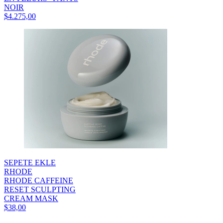
NOIR
$4.275,00
SEPETE EKLE
RHODE
RHODE CAFFEINE
RESET SCULPTING
CREAM MASK
$38,00