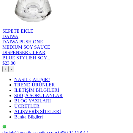
SEPETE EKLE
DAIWA
DAIWA PUSH ONE
MEDIUM SOY SAUCE
DISPENSER CLEAR
BLUE STYLISH SOY...
$23,00
‹
›
NASIL ÇALIŞIR?
TREND ÜRÜNLER
İLETİŞİM BİLGİLERİ
SIKÇA SORULANLAR
BLOG YAZILARI
ÜCRETLER
ALIŞVERİŞ SİTELERİ
Banka Bilgileri
destek@amerikasepetim.com
0850 242 58 42