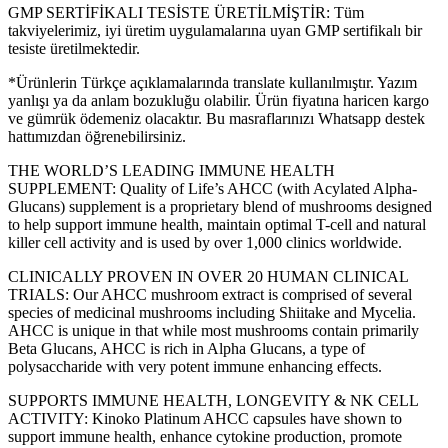
GMP SERTİFİKALI TESİSTE ÜRETİLMİŞTİR: Tüm
takviyelerimiz, iyi üretim uygulamalarına uyan GMP sertifikalı bir
tesiste üretilmektedir.
*Ürünlerin Türkçe açıklamalarında translate kullanılmıştır. Yazım
yanlışı ya da anlam bozukluğu olabilir. Ürün fiyatına haricen kargo
ve gümrük ödemeniz olacaktır. Bu masraflarınızı Whatsapp destek
hattımızdan öğrenebilirsiniz.
THE WORLD’S LEADING IMMUNE HEALTH
SUPPLEMENT: Quality of Life’s AHCC (with Acylated Alpha-
Glucans) supplement is a proprietary blend of mushrooms designed
to help support immune health, maintain optimal T-cell and natural
killer cell activity and is used by over 1,000 clinics worldwide.
CLINICALLY PROVEN IN OVER 20 HUMAN CLINICAL
TRIALS: Our AHCC mushroom extract is comprised of several
species of medicinal mushrooms including Shiitake and Mycelia.
AHCC is unique in that while most mushrooms contain primarily
Beta Glucans, AHCC is rich in Alpha Glucans, a type of
polysaccharide with very potent immune enhancing effects.
SUPPORTS IMMUNE HEALTH, LONGEVITY & NK CELL
ACTIVITY: Kinoko Platinum AHCC capsules have shown to
support immune health, enhance cytokine production, promote