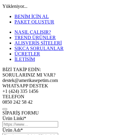
Yükleniyor...
BENİM İÇİN AL
PAKET OLUŞTUR
NASIL ÇALIŞIR?
TREND ÜRÜNLER
ALIŞVERİŞ SİTELERİ
SIKÇA SORULANLAR
ÜCRETLER
İLETİŞİM
BİZİ TAKİP EDİN:
SORULARINIZ MI VAR?
destek@amerikasepetim.com
WHATSAPP DESTEK
+1 (424) 335 1456
TELEFON
0850 242 58 42
SİPARİŞ FORMU
Ürün Linki*
Ürün Adı*