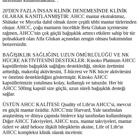
tarafından kullanılmaktadır. .
20'DEN FAZLA İNSAN KLİNİK DENEMESİNDE KLİNİK
OLARAK KANITLANMIŞTIR: AHCC mantar ekstraktımız,
Shiitake ve Mycelia dahil olmak üzere çeşitli tıbbi mantar türlerinden
oluşur. AHCC, çoğu mantarın öncelikle Beta Glukan içermesine
rağmen, AHCC'nin çok güçlü bağışıklık artırıcı etkilere sahip bir tür
polisakkarit olan Alfa Glukan açısından zengin olması bakımından
benzersizdir.
BAĞIŞIKLIK SAĞLIĞINI, UZUN ÖMÜRLÜLÜĞÜ VE NK
HÜCRE AKTİVİTESİNİ DESTEKLER: Kinoko Platinum AHCC
kapsüllerinin bağışıklık sağlığını desteklediği, sitokin üretimini
arttırdığı, makrofaj aktivitesini, T-hücresi ve NK hücre aktivitesini
ve ömrünü desteklediğini göstermiştir. Kinoko AHCC
kapsüllerimizin yutulması kolay, kullanışlı ve tatsızdır. Her bir
AHCC 500mg kapsül size güçlü, uzun süreli bağışıklık desteği
sağlar.
ÜSTÜN AHCC KALİTESİ: Quality of Life'ın AHCC'si, mevcut
en güçlü mantar özüdür. AHCC'miz Harvard, Yale tarafından
araştırılmış ve dünya çapında binlerce kişi tarafından kullanılmıştır.
Diğer AHCC Takviyeleri, AHCC tozu, mantar takviyeleri, mantar
özleri ve aktif heksoz ilişkili bileşiklerin aksine, Life of Life'ın
AHCC kompleksi klinik olarak incelenir.