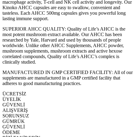
macrophage activity, T-cell and NK cell activity and longevity. Our
Kinoko AHCC capsules are easy to swallow, convenient and
tasteless. Each AHCC 500mg capsules gives you powerful long
lasting immune support.
SUPERIOR AHCC QUALITY: Quality of Life’s AHCC is the
most potent mushroom extract available. Our AHCC has been
researched by Yale, Harvard and used by thousands of people
worldwide. Unlike other AHCC Supplements, AHCC powder,
mushroom supplements, mushroom extracts and active hexose
correlated compounds, Quality of Life’s AHCC’s complex is
clinically studied.
MANUFACTURED IN GMP CERTIFIED FACILITY: All of our
supplements are manufactured in a GMP certified facility that
adheres to good manufacturing practices.
ÜCRETSİZ
ÜYELİK
GÜVENLİ
ALIŞVERİŞ
SORUNSUZ
GÜMRÜK
GÜVENLİ
ÖDEME