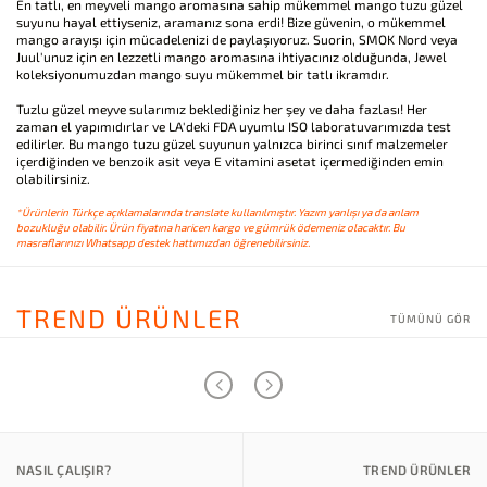
En tatlı, en meyveli mango aromasına sahip mükemmel mango tuzu güzel
suyunu hayal ettiyseniz, aramanız sona erdi! Bize güvenin, o mükemmel
mango arayışı için mücadelenizi de paylaşıyoruz. Suorin, SMOK Nord veya
Juul'unuz için en lezzetli mango aromasına ihtiyacınız olduğunda, Jewel
koleksiyonumuzdan mango suyu mükemmel bir tatlı ikramdır.
Tuzlu güzel meyve sularımız beklediğiniz her şey ve daha fazlası! Her
zaman el yapımıdırlar ve LA'deki FDA uyumlu ISO laboratuvarımızda test
edilirler. Bu mango tuzu güzel suyunun yalnızca birinci sınıf malzemeler
içerdiğinden ve benzoik asit veya E vitamini asetat içermediğinden emin
olabilirsiniz.
*Ürünlerin Türkçe açıklamalarında translate kullanılmıştır. Yazım yanlışı ya da anlam
bozukluğu olabilir. Ürün fiyatına haricen kargo ve gümrük ödemeniz olacaktır. Bu
masraflarınızı Whatsapp destek hattımızdan öğrenebilirsiniz.
TREND ÜRÜNLER
TÜMÜNÜ GÖR
NASIL ÇALIŞIR?
TREND ÜRÜNLER