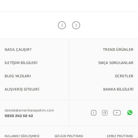
NASIL ÇALIŞIR?
TREND ÜRÜNLER
İLETİŞİM BİLGİLERİ
SIKÇA SORULANLAR
BLOG YAZILARI
ÜCRETLER
ALIŞVERİŞ SİTELERİ
BANKA BILGILERI
destek@amerikasepetim.com
0850 242 58 42
KULLANICI SÖZLEŞMESI
GIZLILIK POLITIKASI
ÇEREZ POLITIKASI