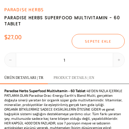
PARADISE HERBS
PARADISE HERBS SUPERFOOD MULTIVITAMIN - 60
TABLET
$27,00
SEPETE EKLE
ÜRÜN DETAYLARI | TR
PRODUCT DETAILS | EN
Paradise Herbs Superfood Multivitamin - 60 Tablet
48'DEN FAZLA İÇERİKLE
PATLAMA OLAN Paradise Orac-Energy Earth's Blend Multi, gerçekten
doğayla sinerji yaratan bir organik süper gıda multivitaminidir. Vitaminler,
mineraller, probiyotikler ile eşleştirilmiş gerçek tam gıda iyiliği.
ORGANİK BİTKİLERİMİZ SADECE EKSİKLİKLERİN ÖTESİNE GİDER ve genel
bağışıklık sistemi sağlığını desteklemeye yardımcı olur. Tüm farkı yaratan
şey, multunuzda sadece kaç tane bileşen olduğu değil, yapabildikleridir.
HER KAPSÜL 4000'DEN FAZLADIR, size 7 porsiyon meyve ve sebzenin
antioksidan gücünü vererek, muhtemelen (bizim düşüncemize göre)