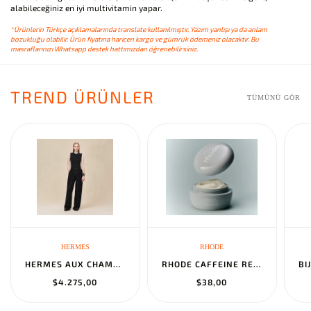
alabileceğiniz en iyi multivitamin yapar.
*Ürünlerin Türkçe açıklamalarında translate kullanılmıştır. Yazım yanlışı ya da anlam
bozukluğu olabilir. Ürün fiyatına haricen kargo ve gümrük ödemeniz olacaktır. Bu
masraflarınızı Whatsapp destek hattımızdan öğrenebilirsiniz.
TREND ÜRÜNLER
TÜMÜNÜ GÖR
HERMES
RHODE
HERMES AUX CHAMPS EN FLEURS" PANTS NOIR
RHODE CAFFEINE RESET SCULPTING CREAM MASK
$4.275,00
$38,00