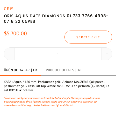
ORIS
ORIS AQUIS DATE DIAMONDS 01 733 7766 4998-
07 8 22 05PEB
$5.700,00
SEPETE EKLE
ÜRÜN DETAYLARI | TR
PRODUCT DETAILS | EN
KASA : Aquis, 41,50 mm, Paslanmaz çelik / elmas MALZEME Çok parçalı
paslanmaz çelik kasa, 48 Top Wesselton G, VVS Lab pırlanta (1,2 karat) ile
set BOYUT 41,50 mm
*Ürünlerin Türkçe açıklamalarında translate kullanılmıştır. Yazım yanlışı ya da anlam
bozukluğu olabilir. Ürün fiyatına haricen kargo ve gümrük ödemeniz olacaktır. Bu
masraflarınızı Whatsapp destek hattımızdan öğrenebilirsiniz.