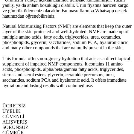
yanlışı ya da anlam bozukluğu olabilir. Ürün fiyatına haricen kargo
ve gümrük ödemeniz olacaktır. Bu masraflarınızı Whatsapp destek
hattımızdan öğrenebilirsiniz.
Natural Moisturizing Factors (NMF) are elements that keep the outer
layer of the skin protected and well-hydrated. NMF are made up of
multiple amino acids, fatty acids, triglycerides, urea, ceramides,
phospholipids, glycerin, saccharides, sodium PCA, hyaluronic acid
and many other compounds that are naturally present in the skin.
This formula offers non-greasy hydration that acts as a direct topical
supplement of impaired NMF components. It contains 11 amino
acids, phospholipids, alpha/beta/gamma fatty acids, triglycerides,
sterols and sterol esters, glycerin, ceramide precursors, urea,
saccharides, sodium PCA and hyaluronic acid. It offers immediate
hydration and lasting results with continued use.
ÜCRETSİZ
ÜYELİK
GÜVENLİ
ALIŞVERİŞ
SORUNSUZ
GÜMRÜK