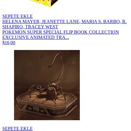
SEPETE EKLE
HELENA MAYER, JEANETTE LANE, MARIA S. BARBO, R.
SHAPIRO, TRACEY WEST
POKEMON SUPER SPECIAL FLIP BOOK COLLECTION
EXCLUSIVE ANIMATED TRA...
$16,00
SEPETE EKLE