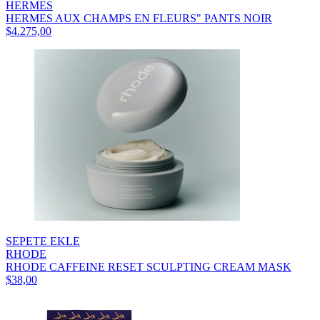
HERMES
HERMES AUX CHAMPS EN FLEURS" PANTS NOIR
$4.275,00
SEPETE EKLE
RHODE
RHODE CAFFEINE RESET SCULPTING CREAM MASK
$38,00