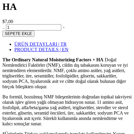
HA
$7,00
SEPETE EKLE
ÜRÜN DETAYLARI | TR
PRODUCT DETAILS | EN
The Ordinary Natural Moisturizing Factors + HA
Doğal
Nemlendirici Faktörler (NMF), cildin dış tabakasını koruyan ve iyi
nemlendiren elementlerdir. NMF, çoklu amino asitler, yağ asitleri,
trigliseritler, üre, seramidler, fosfolipidler, gliserin, sakkaritler,
sodyum PCA, hyaluronik asit ve ciltte doğal olarak bulunan diğer
birçok bileşikten oluşur.
Bu formül, bozulmuş NMF bileşenlerinin doğrudan topikal takviyesi
olarak işlev gören yağlı olmayan hidrasyon sunar. 11 amino asit,
fosfolipit, alfa/beta/gama yağ asitleri, trigliseritler, steroller ve sterol
esterler, gliserin, seramid öncüleri, üre, sakkaritler, sodyum PCA ve
hyaluronik asit içerir. Sürekli kullanımla anında nemlendirme ve
kalıcı sonuçlar sunar.
*Ürünlerin Türkçe açıklamalarında translate kullanılmıştır. Yazım