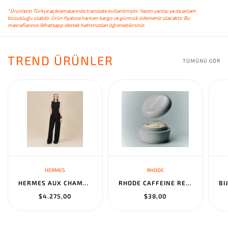
*Ürünlerin Türkçe açıklamalarında translate kullanılmıştır. Yazım yanlışı ya da anlam
bozukluğu olabilir. Ürün fiyatına haricen kargo ve gümrük ödemeniz olacaktır. Bu
masraflarınızı Whatsapp destek hattımızdan öğrenebilirsiniz.
TREND ÜRÜNLER
TÜMÜNÜ GÖR
HERMES
RHODE
HERMES AUX CHAMPS EN FLEURS" PANTS NOIR
RHODE CAFFEINE RESET SCULPTING CREAM MASK
$4.275,00
$38,00