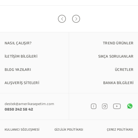
NASIL ÇALIŞIR?
TREND ÜRÜNLER
İLETİŞİM BİLGİLERİ
SIKÇA SORULANLAR
BLOG YAZILARI
ÜCRETLER
ALIŞVERİŞ SİTELERİ
BANKA BILGILERI
destek@amerikasepetim.com
0850 242 58 42
KULLANICI SÖZLEŞMESI
GIZLILIK POLITIKASI
ÇEREZ POLITIKASI