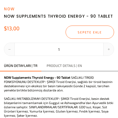
NOW
NOW SUPPLEMENTS THYROID ENERGY - 90 TABLET
$13,00
SEPETE EKLE
ÜRÜN DETAYLARI | TR
PRODUCT DETAILS | EN
NOW Supplements Thyroid Energy - 90 Tablet
SAĞLIKLI TİROİD
FONKSİYONUNU DESTEKLER*: ŞİMDİ Tiroid Enerjisi, sağlıklı bir tiroid bezinin
desteklenmesi için eksiksiz bir besin takviyesidir.Günde 2 kapsül, tercihen
yemekle birlikte bölünmüş dozlarda alın.
SAĞLIKLI METABOLİZMAYI DESTEKLER*: ŞİMDİ Tiroid Enerjisi, besin destek
bileşenlerini tamamlamak için Guggul ve Ashwagandha'dan Ayurvedik bitki
özlerine sahiptir. SINIFLANDIRMALAR/SERTİFİKALAR: GDO'suz, Koşer, Süt
Ürünleri İçermez, Yumurta İçermez, Gluten İçermez, Fındık İçermez, Soya
İçermez, Şeker İçermez.