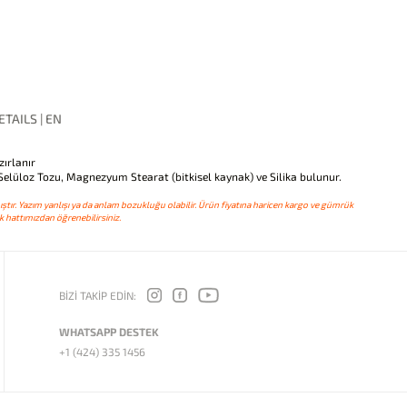
TAILS | EN
zırlanır
 Selüloz Tozu, Magnezyum Stearat (bitkisel kaynak) ve Silika bulunur.
ştır. Yazım yanlışı ya da anlam bozukluğu olabilir. Ürün fiyatına haricen kargo ve gümrük
 hattımızdan öğrenebilirsiniz.
BİZİ TAKİP EDİN:
WHATSAPP DESTEK
+1 (424) 335 1456