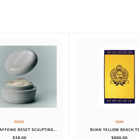
RHODE
BIJAN
RHODE CAFFEINE RESET SCULPTING CREAM MASK
BIJAN YELLOW BEACH 
$38,00
$880,00