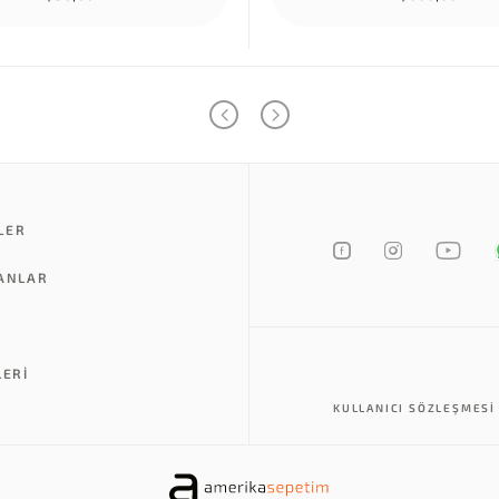
LER
LANLAR
LERI
KULLANICI SÖZLEŞMESI