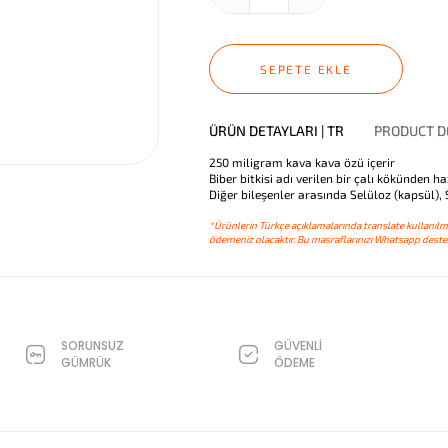
SEPETE EKLE
ÜRÜN DETAYLARI | TR
PRODUCT DE
250 miligram kava kava özü içerir
Biber bitkisi adı verilen bir çalı kökünden ha
Diğer bileşenler arasında Selüloz (kapsül),
*Ürünlerin Türkçe açıklamalarında translate kullanılmı
ödemeniz olacaktır. Bu masraflarınızı Whatsapp destek
SORUNSUZ
GÜVENLİ
GÜMRÜK
ÖDEME