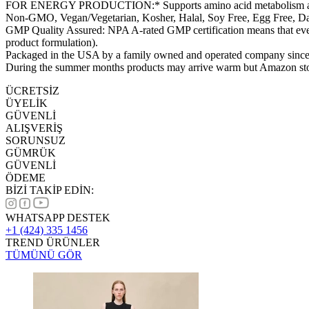
FOR ENERGY PRODUCTION:* Supports amino acid metabolism and promot
Non-GMO, Vegan/Vegetarian, Kosher, Halal, Soy Free, Egg Free, Da
GMP Quality Assured: NPA A-rated GMP certification means that every
product formulation).
Packaged in the USA by a family owned and operated company sinc
During the summer months products may arrive warm but Amazon stor
ÜCRETSİZ
ÜYELİK
GÜVENLİ
ALIŞVERİŞ
SORUNSUZ
GÜMRÜK
GÜVENLİ
ÖDEME
BİZİ TAKİP EDİN:
WHATSAPP DESTEK
+1 (424) 335 1456
TREND ÜRÜNLER
TÜMÜNÜ GÖR