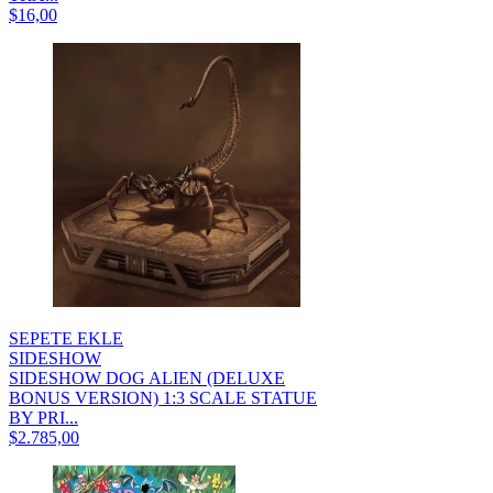
$16,00
SEPETE EKLE
SIDESHOW
SIDESHOW DOG ALIEN (DELUXE
BONUS VERSION) 1:3 SCALE STATUE
BY PRI...
$2.785,00