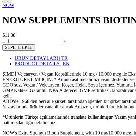
NOW
NOW SUPPLEMENTS BIOTIN 
$11,38
SEPETE EKLE
ÜRÜN DETAYLARI | TR
PRODUCT DETAILS | EN
ŞİMDİ Vejetaryen / Vegan Kapsüllerinde 10 mg / 10.000 mcg ile Ekstra
ENERJİ ÜRETİMİ İÇİN: * Amino asit metabolizmasını destekler ve normal 
GDO'suz, Vegan / Vejetaryen, Koşer, Helal, Soya İçermez, Yumurta İ
GMP Kalitesi Garantili: NPA A dereceli GMP sertifikası, laboratuvar 
gelir.
ABD'de 1968'den beri aile şirketi tarafından işletilen bir şirket tarafın
Yaz aylarında ürünler ısınabilir ancak Amazon, ürünleri üreticinin öne
*Ürünlerin Türkçe açıklamalarında translate kullanılmıştır. Yazım yan
hattımızdan öğrenebilirsiniz.
NOW's Extra Strength Biotin Supplement, with 10 mg/10,000 mcg, in