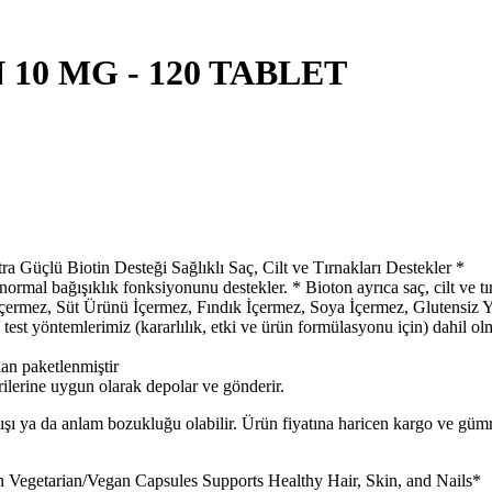
10 MG - 120 TABLET
 Güçlü Biotin Desteği Sağlıklı Saç, Cilt ve Tırnakları Destekler *
bağışıklık fonksiyonunu destekler. * Bioton ayrıca saç, cilt ve tırnakl
çermez, Süt Ürünü İçermez, Fındık İçermez, Soya İçermez, Glutensiz Y
/ test yöntemlerimiz (kararlılık, etki ve ürün formülasyonu için) dahi
dan paketlenmiştir
rilerine uygun olarak depolar ve gönderir.
lışı ya da anlam bozukluğu olabilir. Ürün fiyatına haricen kargo ve gü
 Vegetarian/Vegan Capsules Supports Healthy Hair, Skin, and Nails*