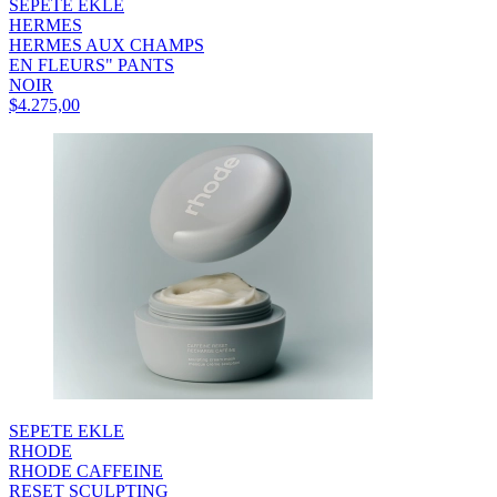
SEPETE EKLE
HERMES
HERMES AUX CHAMPS
EN FLEURS" PANTS
NOIR
$4.275,00
SEPETE EKLE
RHODE
RHODE CAFFEINE
RESET SCULPTING