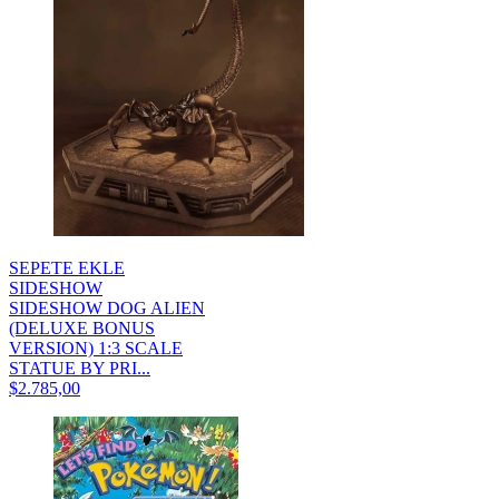
SEPETE EKLE
SIDESHOW
SIDESHOW DOG ALIEN
(DELUXE BONUS
VERSION) 1:3 SCALE
STATUE BY PRI...
$2.785,00