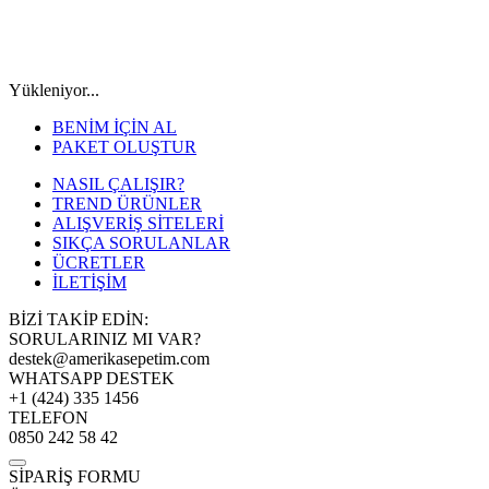
Yükleniyor...
BENİM İÇİN AL
PAKET OLUŞTUR
NASIL ÇALIŞIR?
TREND ÜRÜNLER
ALIŞVERİŞ SİTELERİ
SIKÇA SORULANLAR
ÜCRETLER
İLETİŞİM
BİZİ TAKİP EDİN:
SORULARINIZ MI VAR?
destek@amerikasepetim.com
WHATSAPP DESTEK
+1 (424) 335 1456
TELEFON
0850 242 58 42
SİPARİŞ FORMU