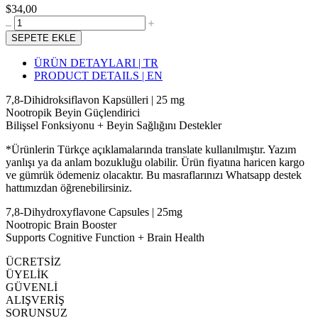
$34,00
SEPETE EKLE
ÜRÜN DETAYLARI | TR
PRODUCT DETAILS | EN
7,8-Dihidroksiflavon Kapsülleri | 25 mg
Nootropik Beyin Güçlendirici
Bilişsel Fonksiyonu + Beyin Sağlığını Destekler
*Ürünlerin Türkçe açıklamalarında translate kullanılmıştır. Yazım
yanlışı ya da anlam bozukluğu olabilir. Ürün fiyatına haricen kargo
ve gümrük ödemeniz olacaktır. Bu masraflarınızı Whatsapp destek
hattımızdan öğrenebilirsiniz.
7,8-Dihydroxyflavone Capsules | 25mg
Nootropic Brain Booster
Supports Cognitive Function + Brain Health
ÜCRETSİZ
ÜYELİK
GÜVENLİ
ALIŞVERİŞ
SORUNSUZ