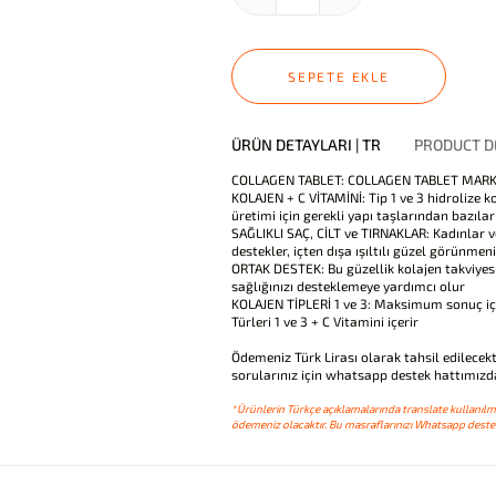
SEPETE EKLE
ÜRÜN DETAYLARI | TR
PRODUCT DE
COLLAGEN TABLET: COLLAGEN TABLET MARKA 
KOLAJEN + C VİTAMİNİ: Tip 1 ve 3 hidrolize k
üretimi için gerekli yapı taşlarından bazıları
SAĞLIKLI SAÇ, CİLT ve TIRNAKLAR: Kadınlar ve e
destekler, içten dışa ışıltılı güzel görünmen
ORTAK DESTEK: Bu güzellik kolajen takviyesi
sağlığınızı desteklemeye yardımcı olur
KOLAJEN TİPLERİ 1 ve 3: Maksimum sonuç içi
Türleri 1 ve 3 + C Vitamini içerir
Ödemeniz Türk Lirası olarak tahsil edilecekt
sorularınız için whatsapp destek hattımızda
*Ürünlerin Türkçe açıklamalarında translate kullanılmı
ödemeniz olacaktır. Bu masraflarınızı Whatsapp destek