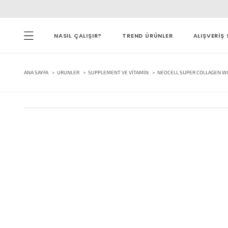
NASIL ÇALIŞIR?
TREND ÜRÜNLER
ALIŞVERİŞ 
ANA SAYFA
URUNLER
SUPPLEMENT VE VITAMIN
NEOCELL SUPER COLLAGEN WIT