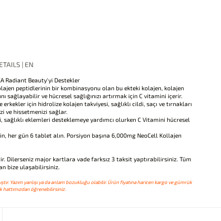
TAILS | EN
Radiant Beauty'yi Destekler
olajen peptidlerinin bir kombinasyonu olan bu ekteki kolajen, kolajen
nı sağlayabilir ve hücresel sağlığınızı artırmak için C vitamini içerir.
rkekler için hidrolize kolajen takviyesi, sağlıklı cildi, saçı ve tırnakları
izi ve hissetmenizi sağlar.
, sağlıklı eklemleri desteklemeye yardımcı olurken C Vitamini hücresel
n, her gün 6 tablet alın. Porsiyon başına 6,000mg NeoCell Kollajen
ir. Dilerseniz major kartlara vade farksız 3 taksit yaptırabilirsiniz. Tüm
n bize ulaşabilirsiniz.
ştır. Yazım yanlışı ya da anlam bozukluğu olabilir. Ürün fiyatına haricen kargo ve gümrük
 hattımızdan öğrenebilirsiniz.