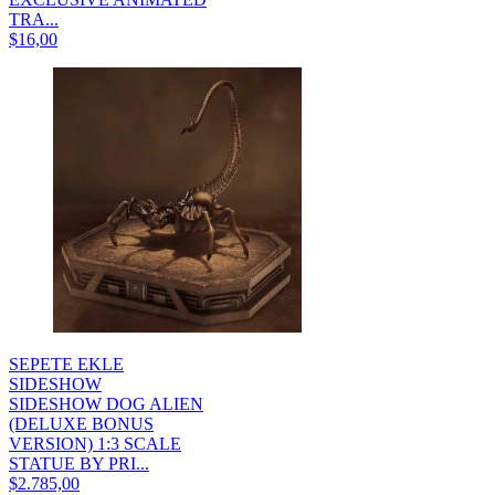
TRA...
$16,00
SEPETE EKLE
SIDESHOW
SIDESHOW DOG ALIEN
(DELUXE BONUS
VERSION) 1:3 SCALE
STATUE BY PRI...
$2.785,00