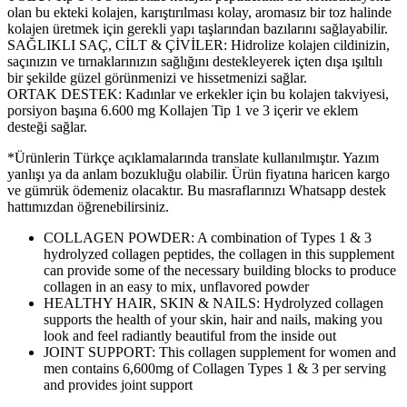
olan bu ekteki kolajen, karıştırılması kolay, aromasız bir toz halinde
kolajen üretmek için gerekli yapı taşlarından bazılarını sağlayabilir.
SAĞLIKLI SAÇ, CİLT & ÇİVİLER: Hidrolize kolajen cildinizin,
saçınızın ve tırnaklarınızın sağlığını destekleyerek içten dışa ışıltılı
bir şekilde güzel görünmenizi ve hissetmenizi sağlar.
ORTAK DESTEK: Kadınlar ve erkekler için bu kolajen takviyesi,
porsiyon başına 6.600 mg Kollajen Tip 1 ve 3 içerir ve eklem
desteği sağlar.
*Ürünlerin Türkçe açıklamalarında translate kullanılmıştır. Yazım
yanlışı ya da anlam bozukluğu olabilir. Ürün fiyatına haricen kargo
ve gümrük ödemeniz olacaktır. Bu masraflarınızı Whatsapp destek
hattımızdan öğrenebilirsiniz.
COLLAGEN POWDER: A combination of Types 1 & 3
hydrolyzed collagen peptides, the collagen in this supplement
can provide some of the necessary building blocks to produce
collagen in an easy to mix, unflavored powder
HEALTHY HAIR, SKIN & NAILS: Hydrolyzed collagen
supports the health of your skin, hair and nails, making you
look and feel radiantly beautiful from the inside out
JOINT SUPPORT: This collagen supplement for women and
men contains 6,600mg of Collagen Types 1 & 3 per serving
and provides joint support