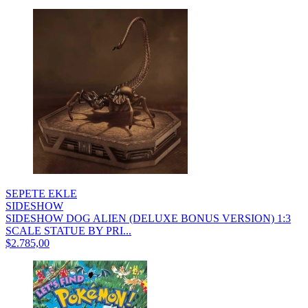
SEPETE EKLE
SIDESHOW
SIDESHOW DOG ALIEN (DELUXE BONUS VERSION) 1:3
SCALE STATUE BY PRI...
$2.785,00