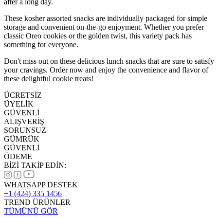
after a long day.
These kosher assorted snacks are individually packaged for simple
storage and convenient on-the-go enjoyment. Whether you prefer
classic Oreo cookies or the golden twist, this variety pack has
something for everyone.
Don't miss out on these delicious lunch snacks that are sure to satisfy
your cravings. Order now and enjoy the convenience and flavor of
these delightful cookie treats!
ÜCRETSİZ
ÜYELİK
GÜVENLİ
ALIŞVERİŞ
SORUNSUZ
GÜMRÜK
GÜVENLİ
ÖDEME
BİZİ TAKİP EDİN:
WHATSAPP DESTEK
+1 (424) 335 1456
TREND ÜRÜNLER
TÜMÜNÜ GÖR