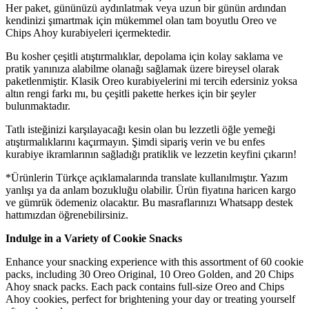
Her paket, gününüzü aydınlatmak veya uzun bir günün ardından
kendinizi şımartmak için mükemmel olan tam boyutlu Oreo ve
Chips Ahoy kurabiyeleri içermektedir.
Bu kosher çeşitli atıştırmalıklar, depolama için kolay saklama ve
pratik yanınıza alabilme olanağı sağlamak üzere bireysel olarak
paketlenmiştir. Klasik Oreo kurabiyelerini mi tercih edersiniz yoksa
altın rengi farkı mı, bu çeşitli pakette herkes için bir şeyler
bulunmaktadır.
Tatlı isteğinizi karşılayacağı kesin olan bu lezzetli öğle yemeği
atıştırmalıklarını kaçırmayın. Şimdi sipariş verin ve bu enfes
kurabiye ikramlarının sağladığı pratiklik ve lezzetin keyfini çıkarın!
*Ürünlerin Türkçe açıklamalarında translate kullanılmıştır. Yazım
yanlışı ya da anlam bozukluğu olabilir. Ürün fiyatına haricen kargo
ve gümrük ödemeniz olacaktır. Bu masraflarınızı Whatsapp destek
hattımızdan öğrenebilirsiniz.
Indulge in a Variety of Cookie Snacks
Enhance your snacking experience with this assortment of 60 cookie
packs, including 30 Oreo Original, 10 Oreo Golden, and 20 Chips
Ahoy snack packs. Each pack contains full-size Oreo and Chips
Ahoy cookies, perfect for brightening your day or treating yourself