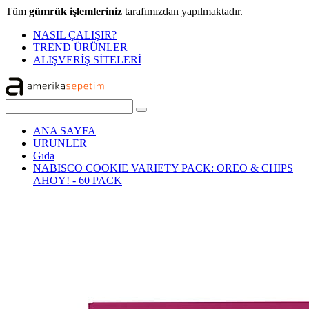
Tüm
gümrük işlemleriniz
tarafımızdan yapılmaktadır.
NASIL ÇALIŞIR?
TREND ÜRÜNLER
ALIŞVERİŞ SİTELERİ
ANA SAYFA
URUNLER
Gıda
NABISCO COOKIE VARIETY PACK: OREO & CHIPS
AHOY! - 60 PACK