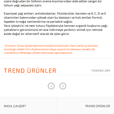
üzere doğrudan bir bitkinin üreme kısımlarından elde edilen zengin bir
tohum yağı yelpazesi içerir.
Esansiyel yağ asitleri, antioksidanlar, fitosteroller, karoten ve A, C, D ve E
vitaminleri bakımından yüksek olan bu besleyici ve hızlı emilen formül,
tepeden tırnağa nemlendirme ve parlaklık sağlar.
Yara iyileştirici ve nem tutucu faydalarıyla tanınan organik kuşburnu yağı,
çatlakların görünümünü en aza indirmeye yardımcı olmak için retinoik
aside doğal bir alternatif olarak da işlev görür.
*Ürünlerin Türkçe açıklamalarında translate kullanılmıştır. Yazım yanlışı ya da anlam
bozukluğu olabilir. Ürün fiyatına haricen kargo ve gümrük ödemeniz olacaktır. Bu
masraflarınızı Whatsapp destek hattımızdan öğrenebilirsiniz.
TREND ÜRÜNLER
TÜMÜNÜ GÖR
NASIL ÇALIŞIR?
TREND ÜRÜNLER