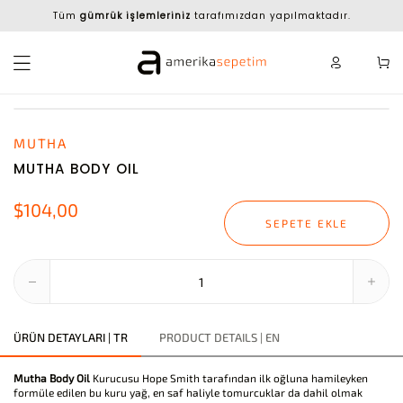
Tüm
gümrük işlemleriniz
tarafımızdan yapılmaktadır.
MUTHA
MUTHA BODY OIL
$104,00
SEPETE EKLE
ÜRÜN DETAYLARI | TR
PRODUCT DETAILS | EN
Mutha Body Oil
Kurucusu Hope Smith tarafından ilk oğluna hamileyken
formüle edilen bu kuru yağ, en saf haliyle tomurcuklar da dahil olmak