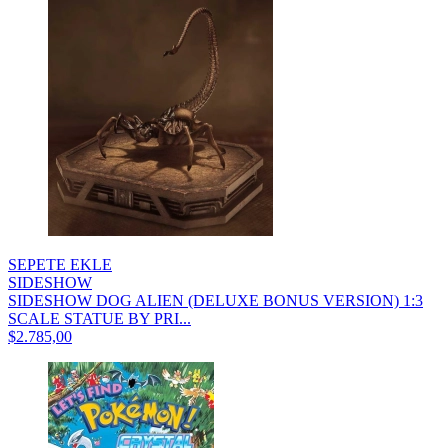
SEPETE EKLE
SIDESHOW
SIDESHOW DOG ALIEN (DELUXE BONUS VERSION) 1:3
SCALE STATUE BY PRI...
$2.785,00