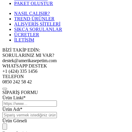
PAKET OLUŞTUR
NASIL ÇALIŞIR?
TREND ÜRÜNLER
ALIŞVERİŞ SİTELERİ
SIKÇA SORULANLAR
ÜCRETLER
İLETİŞİM
BİZİ TAKİP EDİN:
SORULARINIZ MI VAR?
destek@amerikasepetim.com
WHATSAPP DESTEK
+1 (424) 335 1456
TELEFON
0850 242 58 42
SİPARİŞ FORMU
Ürün Linki*
Ürün Adı*
Ürün Görseli