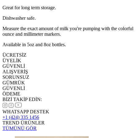
Great for long term storage.
Dishwasher safe.
Measure the exact amount of milk you're pumping with the colorful
ounce and millimeter markers.
Available in 5oz and 8oz bottles.
ÜCRETSİZ
ÜYELİK
GÜVENLİ
ALIŞVERİŞ
SORUNSUZ
GÜMRÜK
GÜVENLİ
ÖDEME
BİZİ TAKİP EDİN:
WHATSAPP DESTEK
+1 (424) 335 1456
TREND ÜRÜNLER
TÜMÜNÜ GÖR