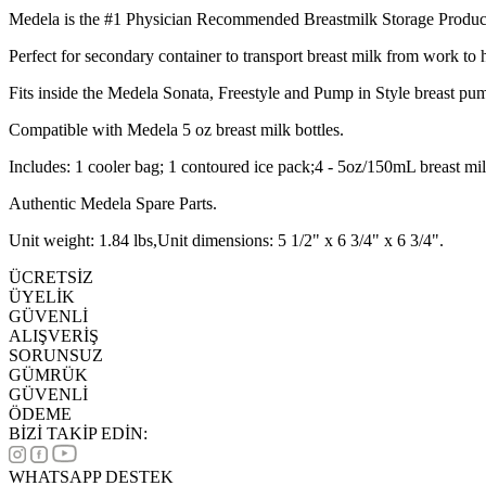
Medela is the #1 Physician Recommended Breastmilk Storage Product
Perfect for secondary container to transport breast milk from work to
Fits inside the Medela Sonata, Freestyle and Pump in Style breast pu
Compatible with Medela 5 oz breast milk bottles.
Includes: 1 cooler bag; 1 contoured ice pack;4 - 5oz/150mL breast milk
Authentic Medela Spare Parts.
Unit weight: 1.84 lbs,Unit dimensions: 5 1/2" x 6 3/4" x 6 3/4".
ÜCRETSİZ
ÜYELİK
GÜVENLİ
ALIŞVERİŞ
SORUNSUZ
GÜMRÜK
GÜVENLİ
ÖDEME
BİZİ TAKİP EDİN:
WHATSAPP DESTEK