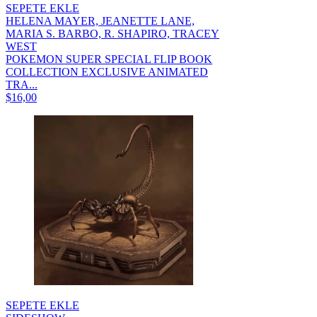
SEPETE EKLE
HELENA MAYER, JEANETTE LANE,
MARIA S. BARBO, R. SHAPIRO, TRACEY
WEST
POKEMON SUPER SPECIAL FLIP BOOK
COLLECTION EXCLUSIVE ANIMATED
TRA...
$16,00
SEPETE EKLE