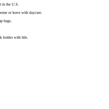
 in the U.S.
 home or leave with daycare.
mp bags.
 bottles with lids.