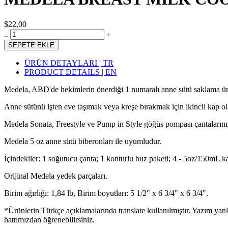
$22,00
SEPETE EKLE
ÜRÜN DETAYLARI | TR
PRODUCT DETAILS | EN
Medela, ABD'de hekimlerin önerdiği 1 numaralı anne sütü saklama ü
Anne sütünü işten eve taşımak veya kreşe bırakmak için ikincil kap ola
Medela Sonata, Freestyle ve Pump in Style göğüs pompası çantalarının
Medela 5 oz anne sütü biberonları ile uyumludur.
İçindekiler: 1 soğutucu çanta; 1 konturlu buz paketi; 4 - 5oz/150mL ka
Orijinal Medela yedek parçaları.
Birim ağırlığı: 1,84 lb, Birim boyutları: 5 1/2" x 6 3/4" x 6 3/4".
*Ürünlerin Türkçe açıklamalarında translate kullanılmıştır. Yazım yan
hattımızdan öğrenebilirsiniz.