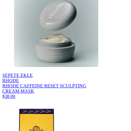
SEPETE EKLE
RHODE
RHODE CAFFEINE RESET SCULPTING
CREAM MASK
$38,00