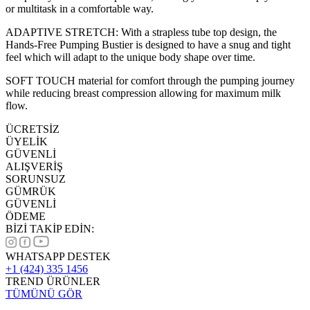
or multitask in a comfortable way.
ADAPTIVE STRETCH: With a strapless tube top design, the
Hands-Free Pumping Bustier is designed to have a snug and tight
feel which will adapt to the unique body shape over time.
SOFT TOUCH material for comfort through the pumping journey
while reducing breast compression allowing for maximum milk
flow.
ÜCRETSİZ
ÜYELİK
GÜVENLİ
ALIŞVERİŞ
SORUNSUZ
GÜMRÜK
GÜVENLİ
ÖDEME
BİZİ TAKİP EDİN:
WHATSAPP DESTEK
+1 (424) 335 1456
TREND ÜRÜNLER
TÜMÜNÜ GÖR