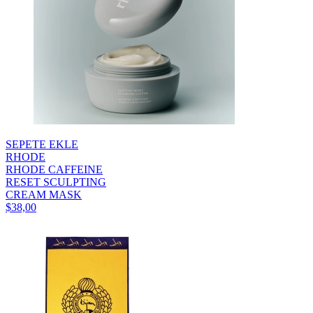
SEPETE EKLE
RHODE
RHODE CAFFEINE
RESET SCULPTING
CREAM MASK
$38,00