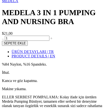
MEDELA
MEDELA 3 IN 1 PUMPING
AND NURSING BRA
$21,00
SEPETE EKLE
ÜRÜN DETAYLARI | TR
PRODUCT DETAILS | EN
%84 Naylon, %16 Spandeks.
İthal.
Kanca ve göz kapatma.
Makine yıkama.
ELLER SERBEST POMPALAMA: Kolay ifade için üretilen
Medela Pumping Büstiyer, tamamen eller serbest bir deneyime
olanak tanıyan özgürlük ve esneklik sunarak sizi sadece rahatlama