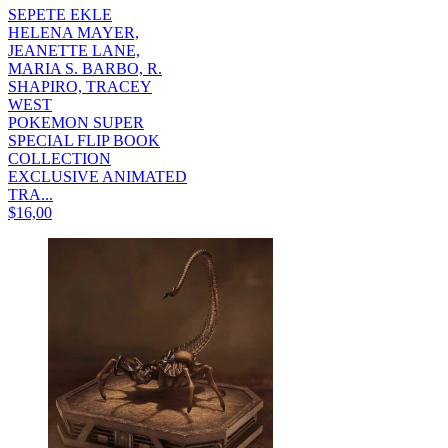
SEPETE EKLE
HELENA MAYER,
JEANETTE LANE,
MARIA S. BARBO, R.
SHAPIRO, TRACEY
WEST
POKEMON SUPER
SPECIAL FLIP BOOK
COLLECTION
EXCLUSIVE ANIMATED
TRA...
$16,00