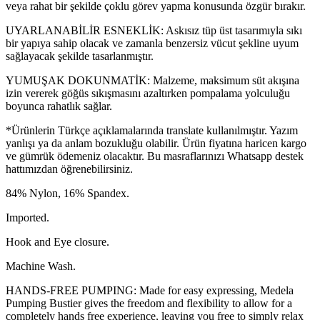
veya rahat bir şekilde çoklu görev yapma konusunda özgür bırakır.
UYARLANABİLİR ESNEKLİK: Askısız tüp üst tasarımıyla sıkı
bir yapıya sahip olacak ve zamanla benzersiz vücut şekline uyum
sağlayacak şekilde tasarlanmıştır.
YUMUŞAK DOKUNMATİK: Malzeme, maksimum süt akışına
izin vererek göğüs sıkışmasını azaltırken pompalama yolculuğu
boyunca rahatlık sağlar.
*Ürünlerin Türkçe açıklamalarında translate kullanılmıştır. Yazım
yanlışı ya da anlam bozukluğu olabilir. Ürün fiyatına haricen kargo
ve gümrük ödemeniz olacaktır. Bu masraflarınızı Whatsapp destek
hattımızdan öğrenebilirsiniz.
84% Nylon, 16% Spandex.
Imported.
Hook and Eye closure.
Machine Wash.
HANDS-FREE PUMPING: Made for easy expressing, Medela
Pumping Bustier gives the freedom and flexibility to allow for a
completely hands free experience, leaving you free to simply relax