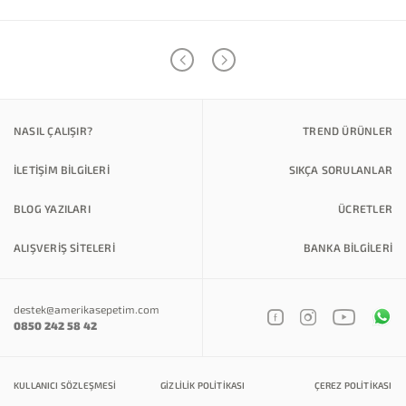
NASIL ÇALIŞIR?
TREND ÜRÜNLER
İLETİŞİM BİLGİLERİ
SIKÇA SORULANLAR
BLOG YAZILARI
ÜCRETLER
ALIŞVERİŞ SİTELERİ
BANKA BILGILERI
destek@amerikasepetim.com
0850 242 58 42
KULLANICI SÖZLEŞMESI
GIZLILIK POLITIKASI
ÇEREZ POLITIKASI