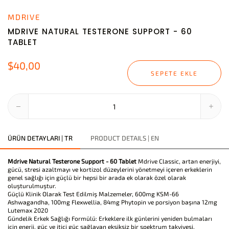
MDRIVE
MDRIVE NATURAL TESTERONE SUPPORT - 60
TABLET
$40,00
SEPETE EKLE
ÜRÜN DETAYLARI | TR
PRODUCT DETAILS | EN
Mdrive Natural Testerone Support - 60 Tablet
Mdrive Classic, artan enerjiyi,
gücü, stresi azaltmayı ve kortizol düzeylerini yönetmeyi içeren erkeklerin
genel sağlığı için güçlü bir hepsi bir arada ek olarak özel olarak
oluşturulmuştur.
Güçlü Klinik Olarak Test Edilmiş Malzemeler, 600mg KSM-66
Ashwagandha, 100mg Flexwellia, 84mg Phytopin ve porsiyon başına 12mg
Lutemax 2020
Gündelik Erkek Sağlığı Formülü: Erkeklere ilk günlerini yeniden bulmaları
için enerji, güç ve itici güç sağlayan eksiksiz bir spektrum takviyesi.