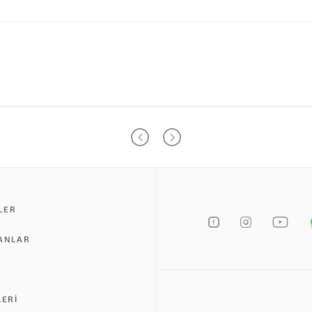
LER
LANLAR
LERI