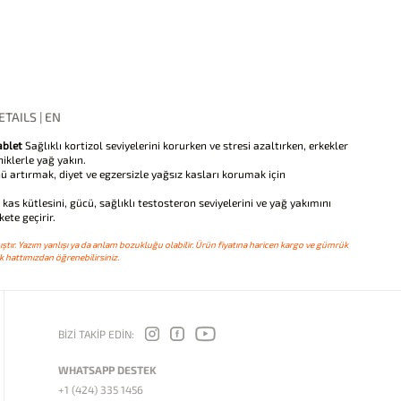
TAILS | EN
ablet
Sağlıklı kortizol seviyelerini korurken ve stresi azaltırken, erkekler
niklerle yağ yakın.
ünü artırmak, diyet ve egzersizle yağsız kasları korumak için
s kütlesini, gücü, sağlıklı testosteron seviyelerini ve yağ yakımını
ete geçirir.
ştır. Yazım yanlışı ya da anlam bozukluğu olabilir. Ürün fiyatına haricen kargo ve gümrük
 hattımızdan öğrenebilirsiniz.
BİZİ TAKİP EDİN:
WHATSAPP DESTEK
+1 (424) 335 1456