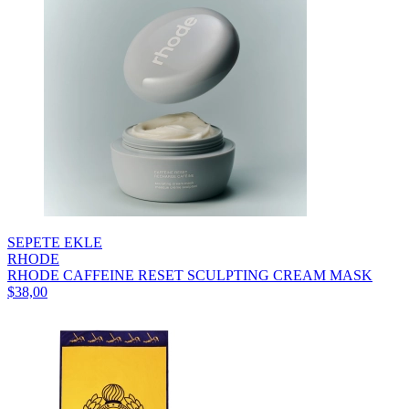
SEPETE EKLE
RHODE
RHODE CAFFEINE RESET SCULPTING CREAM MASK
$38,00