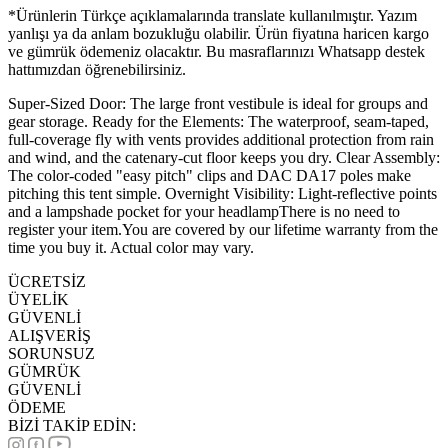
*Ürünlerin Türkçe açıklamalarında translate kullanılmıştır. Yazım
yanlışı ya da anlam bozukluğu olabilir. Ürün fiyatına haricen kargo
ve gümrük ödemeniz olacaktır. Bu masraflarınızı Whatsapp destek
hattımızdan öğrenebilirsiniz.
Super-Sized Door: The large front vestibule is ideal for groups and
gear storage. Ready for the Elements: The waterproof, seam-taped,
full-coverage fly with vents provides additional protection from rain
and wind, and the catenary-cut floor keeps you dry. Clear Assembly:
The color-coded "easy pitch" clips and DAC DA17 poles make
pitching this tent simple. Overnight Visibility: Light-reflective points
and a lampshade pocket for your headlampThere is no need to
register your item.You are covered by our lifetime warranty from the
time you buy it. Actual color may vary.
ÜCRETSİZ
ÜYELİK
GÜVENLİ
ALIŞVERİŞ
SORUNSUZ
GÜMRÜK
GÜVENLİ
ÖDEME
BİZİ TAKİP EDİN: