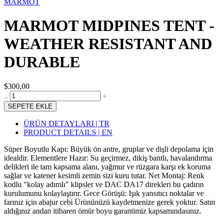
MARMOT
MARMOT MIDPINES TENT -
WEATHER RESISTANT AND
DURABLE
$300,00
SEPETE EKLE
ÜRÜN DETAYLARI | TR
PRODUCT DETAILS | EN
Süper Boyutlu Kapı: Büyük ön antre, gruplar ve dişli depolama için
idealdir. Elementlere Hazır: Su geçirmez, dikiş bantlı, havalandırma
delikleri ile tam kapsama alanı, yağmur ve rüzgara karşı ek koruma
sağlar ve katener kesimli zemin sizi kuru tutar. Net Montaj: Renk
kodlu "kolay adımlı" klipsler ve DAC DA17 direkleri bu çadırın
kurulumunu kolaylaştırır. Gece Görüşü: Işık yansıtıcı noktalar ve
farınız için abajur cebi Ürününüzü kaydetmenize gerek yoktur. Satın
aldığınız andan itibaren ömür boyu garantimiz kapsamındasınız.