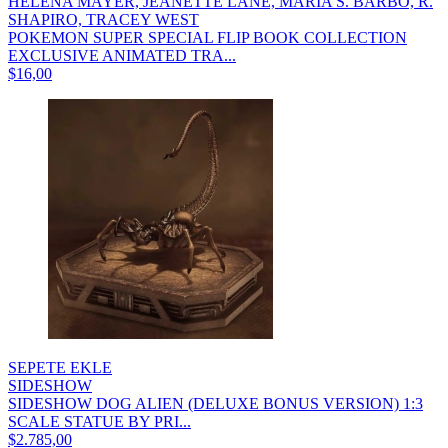
HELENA MAYER, JEANETTE LANE, MARIA S. BARBO, R.
SHAPIRO, TRACEY WEST
POKEMON SUPER SPECIAL FLIP BOOK COLLECTION
EXCLUSIVE ANIMATED TRA...
$16,00
SEPETE EKLE
SIDESHOW
SIDESHOW DOG ALIEN (DELUXE BONUS VERSION) 1:3
SCALE STATUE BY PRI...
$2.785,00