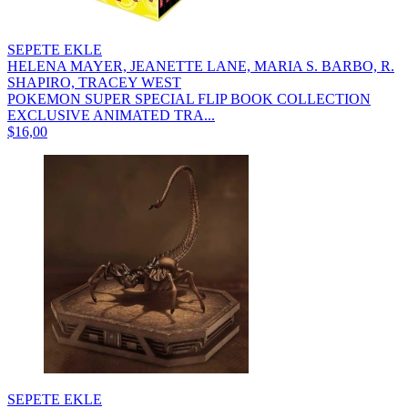
SEPETE EKLE
HELENA MAYER, JEANETTE LANE, MARIA S. BARBO, R.
SHAPIRO, TRACEY WEST
POKEMON SUPER SPECIAL FLIP BOOK COLLECTION
EXCLUSIVE ANIMATED TRA...
$16,00
SEPETE EKLE