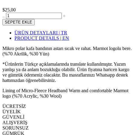
$25,00
SEPETE EKLE
ÜRÜN DETAYLARI | TR
PRODUCT DETAILS | EN
Mikro polar kafa bandının astarı sıcak ve rahat. Marmot logolu bere.
(%70 Akrilik, %30 Yün)
*Ürünlerin Türkçe açıklamalarında translate kullanılmıştır. Yazım
yanlışı ya da anlam bozukluğu olabilir. Ürün fiyatına haricen kargo
ve gümrük ödemeniz olacaktır. Bu masraflarınızı Whatsapp destek
hattımızdan öğrenebilirsiniz.
Lining of Micro-Fleece Headband Warm and comfortable Marmot
logo (%70 Acrylic, %30 Wool)
ÜCRETSİZ
ÜYELİK
GÜVENLİ
ALIŞVERİŞ
SORUNSUZ
GÜMRÜK