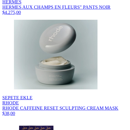
HERMES
HERMES AUX CHAMPS EN FLEURS" PANTS NOIR
$4.275,00
SEPETE EKLE
RHODE
RHODE CAFFEINE RESET SCULPTING CREAM MASK
$38,00