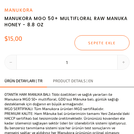
MANUKORA
MANUKORA MGO 50+ MULTIFLORAL RAW MANUKA
HONEY - 8.8 OZ
$15,00
SEPETE EKLE
ÜRÜN DETAYLARI | TR
PRODUCT DETAILS | EN
OTANTİK HAM MANUKA BALI: Tıbbi özellikleri ve sağlık yararları ile
Manukora MGO 50+ multifloral, GDO'suz Mānuka balı, günlük sağlığı
desteklemek için doğanın en büyük armağanıdır.
MGO SERTİFİKALI: Tüm Manukora ürünleri MGO sertifikalıdır.
PREMIUM KALİTE: Ham Mānuka bal ürünlerimizin tamamı Yeni Zelanda'daki
HACCP sertifikalı bal tesisimizde üretilmektedir. Ürününüzü kovandan ele
kadar izlemenizi sağlayan sektör lideri bir izlenebilirlik sistemi işletiyoruz.
Bu benzersiz tanımlama sistemi size her ürünün test sonuçlarını ve
menşeini sağlar ve aldığınız her Manukora ürününün orijinal olmasını