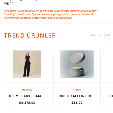
sağlar.
*Ürünlerin Türkçe açıklamalarında translate kullanılmıştır. Yazım yanlışı ya da anlam
bozukluğu olabilir. Ürün fiyatına haricen kargo ve gümrük ödemeniz olacaktır. Bu
masraflarınızı Whatsapp destek hattımızdan öğrenebilirsiniz.
TREND ÜRÜNLER
TÜMÜNÜ GÖR
HERMES
RHODE
HERMES AUX CHAMPS EN FLEURS" PANTS NOIR
RHODE CAFFEINE RESET SCULPTING CREAM MASK
$4.275,00
$38,00