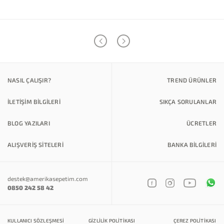
NASIL ÇALIŞIR?
TREND ÜRÜNLER
İLETİŞİM BİLGİLERİ
SIKÇA SORULANLAR
BLOG YAZILARI
ÜCRETLER
ALIŞVERİŞ SİTELERİ
BANKA BILGILERI
destek@amerikasepetim.com
0850 242 58 42
KULLANICI SÖZLEŞMESI
GIZLILIK POLITIKASI
ÇEREZ POLITIKASI