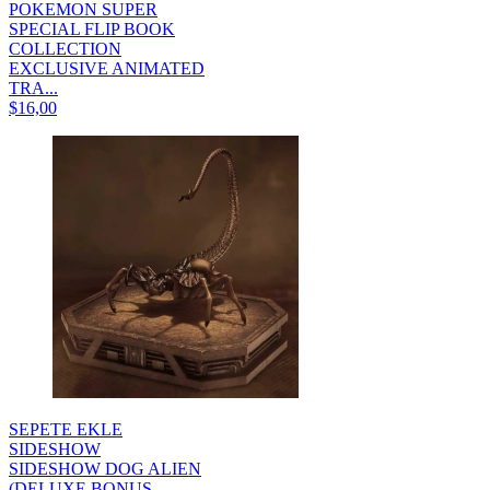
POKEMON SUPER
SPECIAL FLIP BOOK
COLLECTION
EXCLUSIVE ANIMATED
TRA...
$16,00
SEPETE EKLE
SIDESHOW
SIDESHOW DOG ALIEN
(DELUXE BONUS