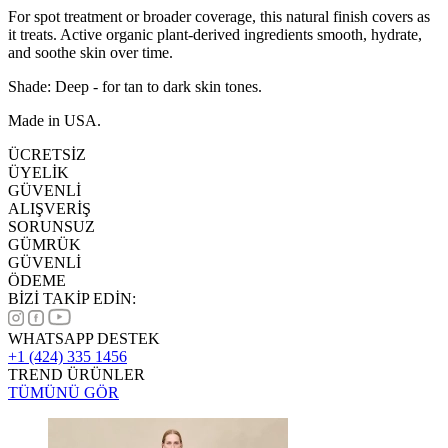
For spot treatment or broader coverage, this natural finish covers as
it treats. Active organic plant-derived ingredients smooth, hydrate,
and soothe skin over time.
Shade: Deep - for tan to dark skin tones.
Made in USA.
ÜCRETSİZ
ÜYELİK
GÜVENLİ
ALIŞVERİŞ
SORUNSUZ
GÜMRÜK
GÜVENLİ
ÖDEME
BİZİ TAKİP EDİN:
WHATSAPP DESTEK
+1 (424) 335 1456
TREND ÜRÜNLER
TÜMÜNÜ GÖR