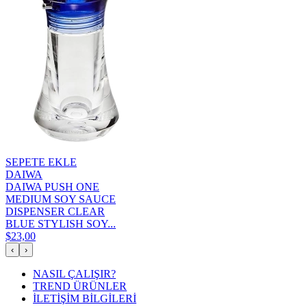
SEPETE EKLE
DAIWA
DAIWA PUSH ONE
MEDIUM SOY SAUCE
DISPENSER CLEAR
BLUE STYLISH SOY...
$23,00
‹
›
NASIL ÇALIŞIR?
TREND ÜRÜNLER
İLETİŞİM BİLGİLERİ