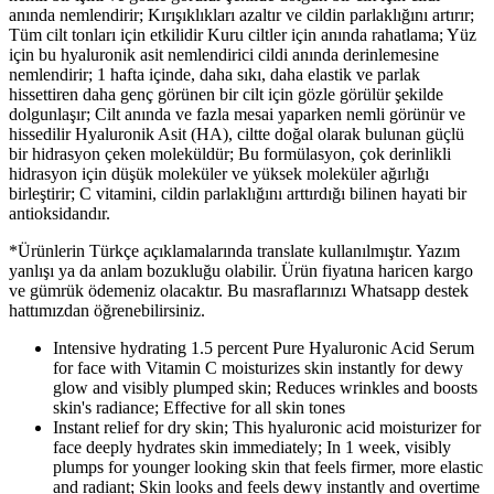
anında nemlendirir; Kırışıklıkları azaltır ve cildin parlaklığını artırır;
Tüm cilt tonları için etkilidir Kuru ciltler için anında rahatlama; Yüz
için bu hyaluronik asit nemlendirici cildi anında derinlemesine
nemlendirir; 1 hafta içinde, daha sıkı, daha elastik ve parlak
hissettiren daha genç görünen bir cilt için gözle görülür şekilde
dolgunlaşır; Cilt anında ve fazla mesai yaparken nemli görünür ve
hissedilir Hyaluronik Asit (HA), ciltte doğal olarak bulunan güçlü
bir hidrasyon çeken moleküldür; Bu formülasyon, çok derinlikli
hidrasyon için düşük moleküler ve yüksek moleküler ağırlığı
birleştirir; C vitamini, cildin parlaklığını arttırdığı bilinen hayati bir
antioksidandır.
*Ürünlerin Türkçe açıklamalarında translate kullanılmıştır. Yazım
yanlışı ya da anlam bozukluğu olabilir. Ürün fiyatına haricen kargo
ve gümrük ödemeniz olacaktır. Bu masraflarınızı Whatsapp destek
hattımızdan öğrenebilirsiniz.
Intensive hydrating 1.5 percent Pure Hyaluronic Acid Serum
for face with Vitamin C moisturizes skin instantly for dewy
glow and visibly plumped skin; Reduces wrinkles and boosts
skin's radiance; Effective for all skin tones
Instant relief for dry skin; This hyaluronic acid moisturizer for
face deeply hydrates skin immediately; In 1 week, visibly
plumps for younger looking skin that feels firmer, more elastic
and radiant; Skin looks and feels dewy instantly and overtime