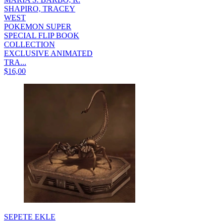
SHAPIRO, TRACEY
WEST
POKEMON SUPER
SPECIAL FLIP BOOK
COLLECTION
EXCLUSIVE ANIMATED
TRA...
$16,00
SEPETE EKLE