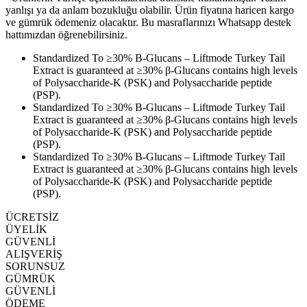
yanlışı ya da anlam bozukluğu olabilir. Ürün fiyatına haricen kargo
ve gümrük ödemeniz olacaktır. Bu masraflarınızı Whatsapp destek
hattımızdan öğrenebilirsiniz.
Standardized To ≥30% Β-Glucans – Liftmode Turkey Tail
Extract is guaranteed at ≥30% β-Glucans contains high levels
of Polysaccharide-K (PSK) and Polysaccharide peptide
(PSP).
Standardized To ≥30% Β-Glucans – Liftmode Turkey Tail
Extract is guaranteed at ≥30% β-Glucans contains high levels
of Polysaccharide-K (PSK) and Polysaccharide peptide
(PSP).
Standardized To ≥30% Β-Glucans – Liftmode Turkey Tail
Extract is guaranteed at ≥30% β-Glucans contains high levels
of Polysaccharide-K (PSK) and Polysaccharide peptide
(PSP).
ÜCRETSİZ
ÜYELİK
GÜVENLİ
ALIŞVERİŞ
SORUNSUZ
GÜMRÜK
GÜVENLİ
ÖDEME