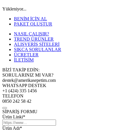
Yükleniyor...
BENİM İÇİN AL
PAKET OLUŞTUR
NASIL ÇALIŞIR?
TREND ÜRÜNLER
ALIŞVERİŞ SİTELERİ
SIKÇA SORULANLAR
ÜCRETLER
İLETİŞİM
BİZİ TAKİP EDİN:
SORULARINIZ MI VAR?
destek@amerikasepetim.com
WHATSAPP DESTEK
+1 (424) 335 1456
TELEFON
0850 242 58 42
SİPARİŞ FORMU
Ürün Linki*
Ürün Adı*