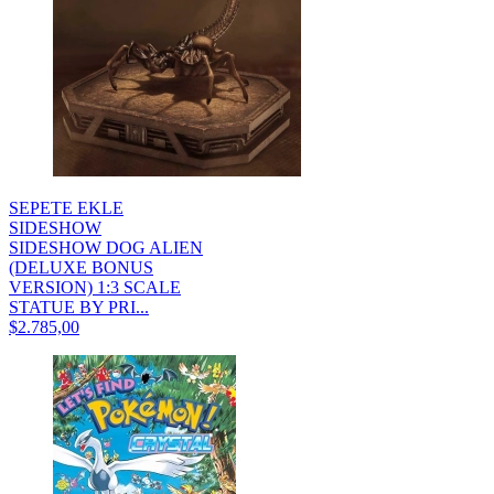
SEPETE EKLE
SIDESHOW
SIDESHOW DOG ALIEN
(DELUXE BONUS
VERSION) 1:3 SCALE
STATUE BY PRI...
$2.785,00