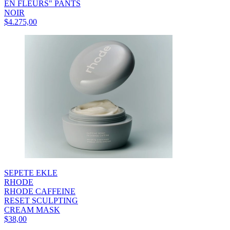
EN FLEURS" PANTS
NOIR
$4.275,00
SEPETE EKLE
RHODE
RHODE CAFFEINE
RESET SCULPTING
CREAM MASK
$38,00