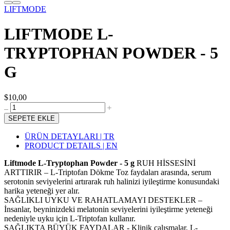
LIFTMODE
LIFTMODE L-
TRYPTOPHAN POWDER - 5
G
$10,00
SEPETE EKLE
ÜRÜN DETAYLARI | TR
PRODUCT DETAILS | EN
Liftmode L-Tryptophan Powder - 5 g
RUH HİSSESİNİ
ARTTIRIR – L-Triptofan Dökme Toz faydaları arasında, serum
serotonin seviyelerini artırarak ruh halinizi iyileştirme konusundaki
harika yeteneği yer alır.
SAĞLIKLI UYKU VE RAHATLAMAYI DESTEKLER –
İnsanlar, beyninizdeki melatonin seviyelerini iyileştirme yeteneği
nedeniyle uyku için L-Triptofan kullanır.
SAĞLIKTA BÜYÜK FAYDALAR - Klinik çalışmalar, L-