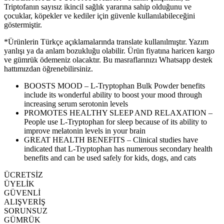
Triptofanın sayısız ikincil sağlık yararına sahip olduğunu ve
çocuklar, köpekler ve kediler için güvenle kullanılabileceğini
göstermiştir.
*Ürünlerin Türkçe açıklamalarında translate kullanılmıştır. Yazım
yanlışı ya da anlam bozukluğu olabilir. Ürün fiyatına haricen kargo
ve gümrük ödemeniz olacaktır. Bu masraflarınızı Whatsapp destek
hattımızdan öğrenebilirsiniz.
BOOSTS MOOD – L-Tryptophan Bulk Powder benefits
include its wonderful ability to boost your mood through
increasing serum serotonin levels
PROMOTES HEALTHY SLEEP AND RELAXATION –
People use L-Tryptophan for sleep because of its ability to
improve melatonin levels in your brain
GREAT HEALTH BENEFITS – Clinical studies have
indicated that L-Tryptophan has numerous secondary health
benefits and can be used safely for kids, dogs, and cats
ÜCRETSİZ
ÜYELİK
GÜVENLİ
ALIŞVERİŞ
SORUNSUZ
GÜMRÜK