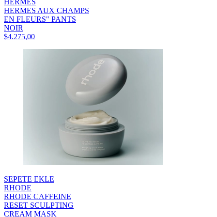
HERMES
HERMES AUX CHAMPS
EN FLEURS" PANTS
NOIR
$4.275,00
SEPETE EKLE
RHODE
RHODE CAFFEINE
RESET SCULPTING
CREAM MASK