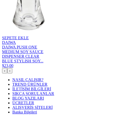
SEPETE EKLE
DAIWA
DAIWA PUSH ONE
MEDIUM SOY SAUCE
DISPENSER CLEAR
BLUE STYLISH SOY...
$23,00
‹
›
NASIL ÇALIŞIR?
TREND ÜRÜNLER
İLETİŞİM BİLGİLERİ
SIKÇA SORULANLAR
BLOG YAZILARI
ÜCRETLER
ALIŞVERİŞ SİTELERİ
Banka Bilgileri