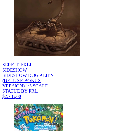
SEPETE EKLE
SIDESHOW
SIDESHOW DOG ALIEN
(DELUXE BONUS
VERSION) 1:3 SCALE
STATUE BY PRI...
$2.785,00