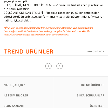
geçmişine sahiptir.
GELİŞTİRİLMİŞ GENEL FONKSİYONLAR -- Zihinsel ve fiziksel enerjiyi artırır ve
ruh halini iyileştirir
GÜÇLÜ ANTİOKSİDAN ETKİLERİ - Rhodiola rosea'nın güçlü bir antioksidan
görevi gördüğü ve bilişsel performansı iyileştirdiği gösterilmiştir. Ayrıca ruh
halinizi iyileştirebilir.
*Ürünlerin Türkçe açıklamalarında translate kullanılmıştır. Yazım yanlışı ya da anlam
bozukluğu olabilir. Ürün fiyatına haricen kargo ve gümrük ödemeniz olacaktır. Bu
masraflarınızı Whatsapp destek hattımızdan öğrenebilirsiniz.
TREND ÜRÜNLER
TÜMÜNÜ GÖR
NASIL ÇALIŞIR?
TREND ÜRÜNLER
İLETİŞİM BİLGİLERİ
SIKÇA SORULANLAR
BLOG YAZILARI
ÜCRETLER