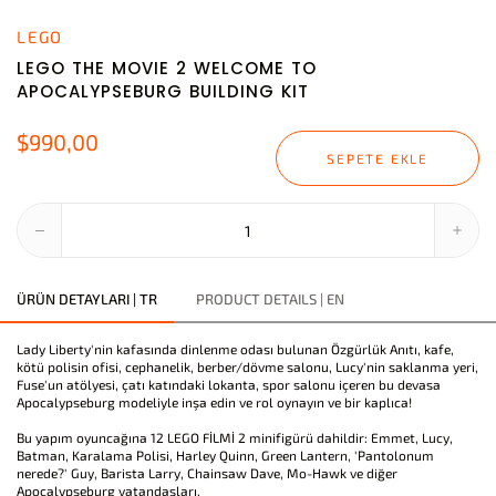
LEGO
LEGO THE MOVIE 2 WELCOME TO
APOCALYPSEBURG BUILDING KIT
$990,00
SEPETE EKLE
ÜRÜN DETAYLARI | TR
PRODUCT DETAILS | EN
Lady Liberty'nin kafasında dinlenme odası bulunan Özgürlük Anıtı, kafe,
kötü polisin ofisi, cephanelik, berber/dövme salonu, Lucy'nin saklanma yeri,
Fuse'un atölyesi, çatı katındaki lokanta, spor salonu içeren bu devasa
Apocalypseburg modeliyle inşa edin ve rol oynayın ve bir kaplıca!
Bu yapım oyuncağına 12 LEGO FİLMİ 2 minifigürü dahildir: Emmet, Lucy,
Batman, Karalama Polisi, Harley Quinn, Green Lantern, 'Pantolonum
nerede?' Guy, Barista Larry, Chainsaw Dave, Mo-Hawk ve diğer
Apocalypseburg vatandaşları.