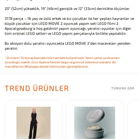
20” (52cm) yükseklik, 19” (49cm) genişlik ve 12” (33cm) derinlikte ölçümler.
3178 parça – 16 yaş ve üstü erkek ve kız çocuklar ile her yaştan hayranlar ve
büyük çocuklar için LEGO MOVIE 2 oyuncak yapım seti LEGO filmi 2
Apocalypseburg'a hoş geldiniz! yapım oyuncağı, yaratıcı oyunlar için diğer
tüm orijinal LEGO setleri ve LEGO yapım parçalarıyla birlikte yapılabilir.
Bu aksiyon dolu yaratıcı oyuncakla LEGO MOVIE 2'den maceraları yeniden
yaratın.
*Ürünlerin Türkçe açıklamalarında translate kullanılmıştır. Yazım yanlışı ya da anlam
bozukluğu olabilir. Ürün fiyatına haricen kargo ve gümrük ödemeniz olacaktır. Bu
masraflarınızı Whatsapp destek hattımızdan öğrenebilirsiniz.
TREND ÜRÜNLER
TÜMÜNÜ GÖR