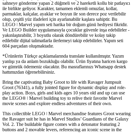
sahneye gönderme yapan 2 düğmeli ve 2 hareketli kollu bir patlayıcı
ile birlikte geliyor. Karakter, tamamen eklemli omuzlar, kollar,
parmaklar, kalçalar, ayaklar ve boyun ile son derece poz verilebilir
olup, çeşitli yüz ifadeleri için ayarlanabilir kaşlara sahiptir. Bu
LEGO ǀ Marvel yapım seti harika bir doğum günü hediyesi fikridir.
Ve LEGO Builder uygulamasıyla çocuklar güvenle inşa edebilirler -
yakınlaştırabilir, 3 boyutlu olarak döndürebilir ve kolay takip
edilebilir dijital talimatlarla ilerlemeyi takip edebilirler. Yapım seti
604 parçadan oluşmaktadır.
*Ürünlerin Türkçe açıklamalarında translate kullanılmıştır. Yazım
yanlışı ya da anlam bozukluğu olabilir. Ürün fiyatına haricen kargo
ve gümrük ödemeniz olacaktır. Bu masraflarınızı Whatsapp destek
hattımızdan öğrenebilirsiniz.
Bring the captivating Baby Groot to life with Ravager Jumpsuit
Groot (76341), a fully jointed figure for dynamic display and role-
play action. Boys, girls and kids ages 10 years old and up can use
the LEGO® ǀ Marvel building toy to relive their favorite Marvel
movie scenes and explore endless adventures of their own.
This collectible LEGO ǀ Marvel merchandise features Groot wearing
the Ravager suit he has in Marvel Studios’ Guardians of the Galaxy
Vol. 2. The buildable figure comes with a detonator featuring 2
buttons and 2 movable levers, referencing an iconic scene in the