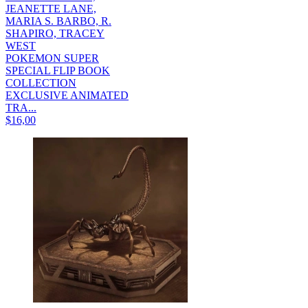
JEANETTE LANE,
MARIA S. BARBO, R.
SHAPIRO, TRACEY
WEST
POKEMON SUPER
SPECIAL FLIP BOOK
COLLECTION
EXCLUSIVE ANIMATED
TRA...
$16,00