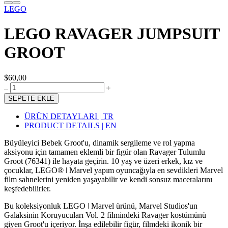
LEGO
LEGO RAVAGER JUMPSUIT
GROOT
$60,00
SEPETE EKLE
ÜRÜN DETAYLARI | TR
PRODUCT DETAILS | EN
Büyüleyici Bebek Groot'u, dinamik sergileme ve rol yapma
aksiyonu için tamamen eklemli bir figür olan Ravager Tulumlu
Groot (76341) ile hayata geçirin. 10 yaş ve üzeri erkek, kız ve
çocuklar, LEGO® ǀ Marvel yapım oyuncağıyla en sevdikleri Marvel
film sahnelerini yeniden yaşayabilir ve kendi sonsuz maceralarını
keşfedebilirler.
Bu koleksiyonluk LEGO ǀ Marvel ürünü, Marvel Studios'un
Galaksinin Koruyucuları Vol. 2 filmindeki Ravager kostümünü
giyen Groot'u içeriyor. İnşa edilebilir figür, filmdeki ikonik bir