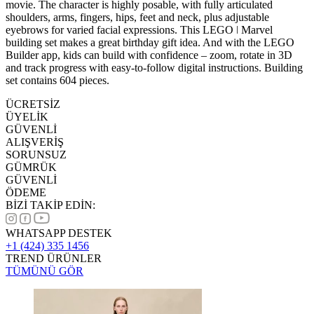
movie. The character is highly posable, with fully articulated
shoulders, arms, fingers, hips, feet and neck, plus adjustable
eyebrows for varied facial expressions. This LEGO ǀ Marvel
building set makes a great birthday gift idea. And with the LEGO
Builder app, kids can build with confidence – zoom, rotate in 3D
and track progress with easy-to-follow digital instructions. Building
set contains 604 pieces.
ÜCRETSİZ
ÜYELİK
GÜVENLİ
ALIŞVERİŞ
SORUNSUZ
GÜMRÜK
GÜVENLİ
ÖDEME
BİZİ TAKİP EDİN:
WHATSAPP DESTEK
+1 (424) 335 1456
TREND ÜRÜNLER
TÜMÜNÜ GÖR