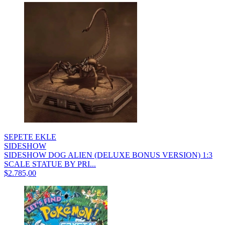
SEPETE EKLE
SIDESHOW
SIDESHOW DOG ALIEN (DELUXE BONUS VERSION) 1:3
SCALE STATUE BY PRI...
$2.785,00