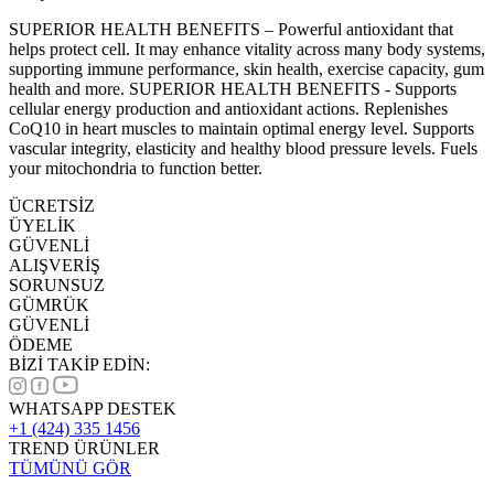
SUPERIOR HEALTH BENEFITS – Powerful antioxidant that
helps protect cell. It may enhance vitality across many body systems,
supporting immune performance, skin health, exercise capacity, gum
health and more. SUPERIOR HEALTH BENEFITS - Supports
cellular energy production and antioxidant actions. Replenishes
CoQ10 in heart muscles to maintain optimal energy level. Supports
vascular integrity, elasticity and healthy blood pressure levels. Fuels
your mitochondria to function better.
ÜCRETSİZ
ÜYELİK
GÜVENLİ
ALIŞVERİŞ
SORUNSUZ
GÜMRÜK
GÜVENLİ
ÖDEME
BİZİ TAKİP EDİN:
WHATSAPP DESTEK
+1 (424) 335 1456
TREND ÜRÜNLER
TÜMÜNÜ GÖR