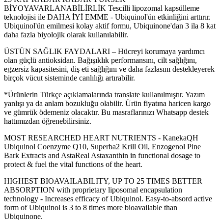
BİYOYAVARLANABİLİRLİK Tescilli lipozomal kapsülleme
teknolojisi ile DAHA İYİ EMME - Ubiquinol'ün etkinliğini arttırır.
Ubiquinol'ün emilmesi kolay aktif formu, Ubiquinone'dan 3 ila 8 kat
daha fazla biyolojik olarak kullanılabilir.
ÜSTÜN SAĞLIK FAYDALARI – Hücreyi korumaya yardımcı
olan güçlü antioksidan. Bağışıklık performansını, cilt sağlığını,
egzersiz kapasitesini, diş eti sağlığını ve daha fazlasını destekleyerek
birçok vücut sisteminde canlılığı artırabilir.
*Ürünlerin Türkçe açıklamalarında translate kullanılmıştır. Yazım
yanlışı ya da anlam bozukluğu olabilir. Ürün fiyatına haricen kargo
ve gümrük ödemeniz olacaktır. Bu masraflarınızı Whatsapp destek
hattımızdan öğrenebilirsiniz.
MOST RESEARCHED HEART NUTRIENTS - KanekaQH
Ubiquinol Coenzyme Q10, Superba2 Krill Oil, Enzogenol Pine
Bark Extracts and AstaReal Astaxanthin in functional dosage to
protect & fuel the vital functions of the heart.
HIGHEST BIOAVAILABILITY, UP TO 25 TIMES BETTER
ABSORPTION with proprietary liposomal encapsulation
technology - Increases efficacy of Ubiquinol. Easy-to-absord active
form of Ubiquinol is 3 to 8 times more bioavailable than
Ubiquinone.