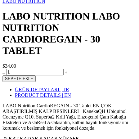
LABO NUTRITION
LABO NUTRITION LABO
NUTRITION
CARDIOREGAIN - 30
TABLET
$34,00
SEPETE EKLE
ÜRÜN DETAYLARI | TR
PRODUCT DETAILS | EN
LABO Nutrition CardioREGAIN - 30 Tablet EN ÇOK
ARAŞTIRILMIŞ KALP BESİNLERİ - KanekaQH Ubiquinol
Coenzyme Q10, Superba2 Krill Yağı, Enzogenol Çam Kabuğu
Ekstreleri ve AstaReal Astaksantin, kalbin hayati fonksiyonlarını
korumak ve beslemek için fonksiyonel dozajda.
25 KAT KADAR KADAR YÜKSEK