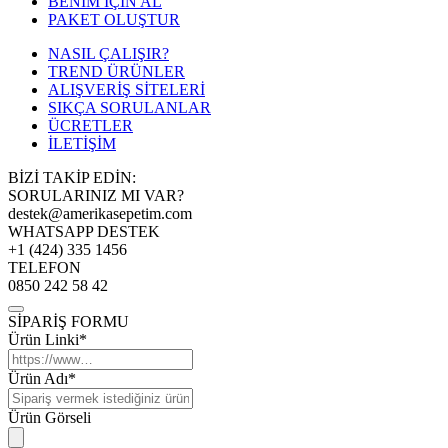
BENİM İÇİN AL
PAKET OLUŞTUR
NASIL ÇALIŞIR?
TREND ÜRÜNLER
ALIŞVERİŞ SİTELERİ
SIKÇA SORULANLAR
ÜCRETLER
İLETİŞİM
BİZİ TAKİP EDİN:
SORULARINIZ MI VAR?
destek@amerikasepetim.com
WHATSAPP DESTEK
+1 (424) 335 1456
TELEFON
0850 242 58 42
SİPARİŞ FORMU
Ürün Linki*
Ürün Adı*
Ürün Görseli