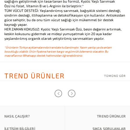
sağlığını geliştirmek için tasarlanan bu formül, Kyolic Yaşlı Sarımsak
Özü'nü folat, Vitamin B ve L-Arginin ile birleştirir.*
TÜM VÜCUT DESTEĞİ: Yaşlandırılmış sarımsak, bağışıklık sistemi desteği,
sindirim desteği, iltihaplanma ve detoksifikasyon için kullanılır. Antioksidan
güce sahiptir, bu da onu tüm vücut sağlığı için mükemmel bir destek
kaynağı yapar.
HER ZAMAN KOKUSUZ: Kyolic Yaşlı Sarımsak Özü, besin değerini artırmak,
keskin kokusunu gidermek ve mideyi yumuşatmak için 20 aya kadar
yaşlandırılmış organik olarak yetiştirilmiş sarımsaktan yapılır.
*Ürünlerin Türkçe açıklamalarında translate kullanılmıştır. Yazım yanlışı ya da anlam
bozukluğu olabilir. Ürün fiyatına haricen kargo ve gümrük ödemeniz olacaktır. Bu
masraflarınızı Whatsapp destek hattımızdan öğrenebilirsiniz.
TREND ÜRÜNLER
TÜMÜNÜ GÖR
NASIL ÇALIŞIR?
TREND ÜRÜNLER
İLETİŞİM BİLGİLERİ
SIKÇA SORULANLAR