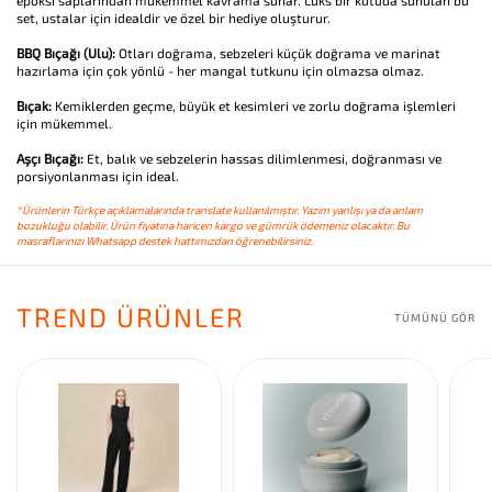
epoksi saplarından mükemmel kavrama sunar. Lüks bir kutuda sunulan bu
set, ustalar için idealdir ve özel bir hediye oluşturur.
BBQ Bıçağı (Ulu):
Otları doğrama, sebzeleri küçük doğrama ve marinat
hazırlama için çok yönlü - her mangal tutkunu için olmazsa olmaz.
Bıçak:
Kemiklerden geçme, büyük et kesimleri ve zorlu doğrama işlemleri
için mükemmel.
Aşçı Bıçağı:
Et, balık ve sebzelerin hassas dilimlenmesi, doğranması ve
porsiyonlanması için ideal.
*Ürünlerin Türkçe açıklamalarında translate kullanılmıştır. Yazım yanlışı ya da anlam
bozukluğu olabilir. Ürün fiyatına haricen kargo ve gümrük ödemeniz olacaktır. Bu
masraflarınızı Whatsapp destek hattımızdan öğrenebilirsiniz.
TREND ÜRÜNLER
TÜMÜNÜ GÖR