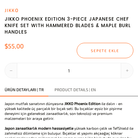
JIKKO
JIKKO PHOENIX EDITION 3-PIECE JAPANESE CHEF
KNIFE SET WITH HAMMERED BLADES & MAPLE BURL
HANDLES
$55,00
SEPETE EKLE
ÜRÜN DETAYLARI | TR
PRODUCT DETAILS | EN
Japon mutfak sanatının dünyasına
JIKKO Phoenix Edition
ile dalın - en
yüksek kalitede üç parçalık bir bıçak seti. Bu bıçaklar eşsiz bir pişirme
deneyimi için geleneksel zanaatkarlık, son teknoloji ve premium
malzemeleri bir araya getirir.
Japon zanaatkarlık modern hassasiyetle
yüksek karbon çelik ve TefShield ile
zahmetsiz dilimleme için buluşur. Bıçaklar el yapımı akçaağaç köknar