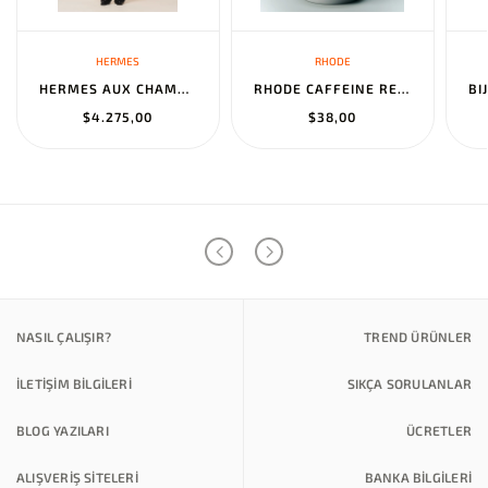
HERMES
RHODE
HERMES AUX CHAMPS EN FLEURS" PANTS NOIR
RHODE CAFFEINE RESET SCULPTING CREAM MASK
$4.275,00
$38,00
NASIL ÇALIŞIR?
TREND ÜRÜNLER
İLETİŞİM BİLGİLERİ
SIKÇA SORULANLAR
BLOG YAZILARI
ÜCRETLER
ALIŞVERİŞ SİTELERİ
BANKA BILGILERI