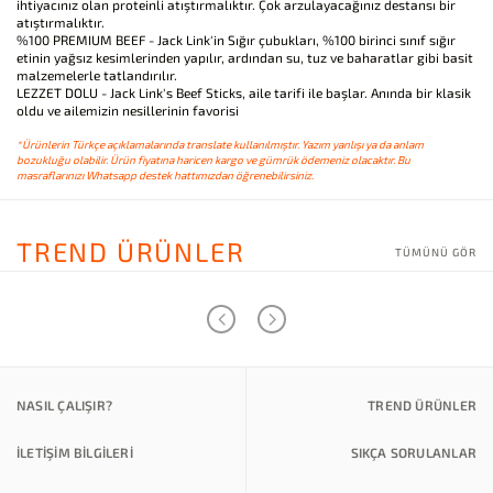
ihtiyacınız olan proteinli atıştırmalıktır. Çok arzulayacağınız destansı bir
atıştırmalıktır.
%100 PREMIUM BEEF - Jack Link'in Sığır çubukları, %100 birinci sınıf sığır
etinin yağsız kesimlerinden yapılır, ardından su, tuz ve baharatlar gibi basit
malzemelerle tatlandırılır.
LEZZET DOLU - Jack Link's Beef Sticks, aile tarifi ile başlar. Anında bir klasik
oldu ve ailemizin nesillerinin favorisi
*Ürünlerin Türkçe açıklamalarında translate kullanılmıştır. Yazım yanlışı ya da anlam
bozukluğu olabilir. Ürün fiyatına haricen kargo ve gümrük ödemeniz olacaktır. Bu
masraflarınızı Whatsapp destek hattımızdan öğrenebilirsiniz.
TREND ÜRÜNLER
TÜMÜNÜ GÖR
NASIL ÇALIŞIR?
TREND ÜRÜNLER
İLETİŞİM BİLGİLERİ
SIKÇA SORULANLAR