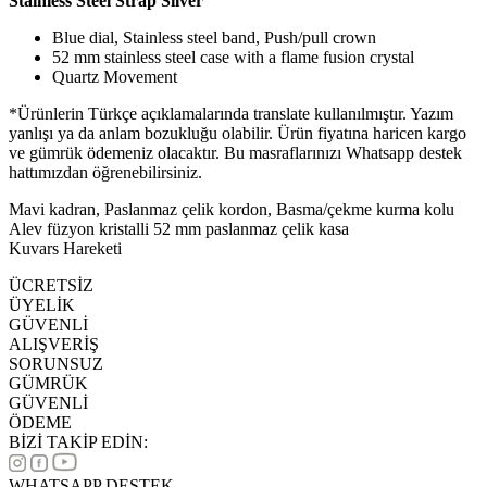
Stainless Steel Strap Silver
Blue dial, Stainless steel band, Push/pull crown
52 mm stainless steel case with a flame fusion crystal
Quartz Movement
*Ürünlerin Türkçe açıklamalarında translate kullanılmıştır. Yazım
yanlışı ya da anlam bozukluğu olabilir. Ürün fiyatına haricen kargo
ve gümrük ödemeniz olacaktır. Bu masraflarınızı Whatsapp destek
hattımızdan öğrenebilirsiniz.
Mavi kadran, Paslanmaz çelik kordon, Basma/çekme kurma kolu
Alev füzyon kristalli 52 mm paslanmaz çelik kasa
Kuvars Hareketi
ÜCRETSİZ
ÜYELİK
GÜVENLİ
ALIŞVERİŞ
SORUNSUZ
GÜMRÜK
GÜVENLİ
ÖDEME
BİZİ TAKİP EDİN:
WHATSAPP DESTEK