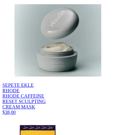
SEPETE EKLE
RHODE
RHODE CAFFEINE
RESET SCULPTING
CREAM MASK
$38,00