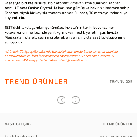
kasasıyla birlikte kusursuz bir otomatik mekanizma sunuyor. Kadran,
tescilli Flame Fusion Crystal ile korunan gümüş ve bakır bir kadrana sahip.
Tasarım, siyah bir kayışla tamamlanıyor. Bu saat, 30 metreye kadar suya
dayanıklıdır.
1837'deki kuruluşundan günümüze, Invicta'nın tarihi boyunca her
koleksiyonun merkezinde yenilikçi mükemmellik yer almıştır. Invicta
Mağazaları olarak, çevrimiçi olarak en geniş Invicta saat koleksiyonunu
sunuyoruz.
*Ürünlerin Türkçe açıklamalarında translate kullanılmıştır. Yazım yanlışı ya da anlam
bozukluğu olabilir. Ürün fiyatına haricen kargo ve gümrük ödemeniz olacaktır. Bu
masraflarınızı Whatsapp destek hattımızdan öğrenebilirsiniz.
TREND ÜRÜNLER
TÜMÜNÜ GÖR
NASIL ÇALIŞIR?
TREND ÜRÜNLER