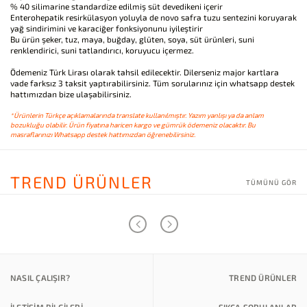
% 40 silimarine standardize edilmiş süt devedikeni içerir
Enterohepatik resirkülasyon yoluyla de novo safra tuzu sentezini koruyarak
yağ sindirimini ve karaciğer fonksiyonunu iyileştirir
Bu ürün şeker, tuz, maya, buğday, glüten, soya, süt ürünleri, suni
renklendirici, suni tatlandırıcı, koruyucu içermez.
Ödemeniz Türk Lirası olarak tahsil edilecektir. Dilerseniz major kartlara
vade farksız 3 taksit yaptırabilirsiniz. Tüm sorularınız için whatsapp destek
hattımızdan bize ulaşabilirsiniz.
*Ürünlerin Türkçe açıklamalarında translate kullanılmıştır. Yazım yanlışı ya da anlam
bozukluğu olabilir. Ürün fiyatına haricen kargo ve gümrük ödemeniz olacaktır. Bu
masraflarınızı Whatsapp destek hattımızdan öğrenebilirsiniz.
TREND ÜRÜNLER
TÜMÜNÜ GÖR
NASIL ÇALIŞIR?
TREND ÜRÜNLER