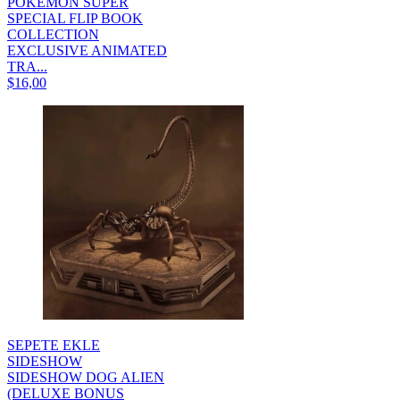
POKEMON SUPER
SPECIAL FLIP BOOK
COLLECTION
EXCLUSIVE ANIMATED
TRA...
$16,00
SEPETE EKLE
SIDESHOW
SIDESHOW DOG ALIEN
(DELUXE BONUS