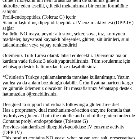
Gluten molekülünün hem ortasında hem de sonunda glüteni
hidrolize eden tescilli, çift etki mekanizmalı bir enzim formülüne
sahiptir.
Prolil-endopeptidaz (Toleraz G) içerir
Standartlaştırılmış dipeptidil-peptidaz IV enzim aktivitesi (DPP-IV)
sağlar
Bu ürün NO maya, peynir altı suyu, şeker, soya, tuz, koruyucu
maddeler, hayvansal kaynaklı bileşenler, glüten, süt ürünleri, suni
tatlandırıcılar veya yapay renklendirici
Ödemeniz Türk Lirası olarak tahsil edilecektir. Dilerseniz major
kartlara vade farksız 3 taksit yaptırabilirsiniz. Tüm sorularınız için
whatsapp destek hattımızdan bize ulaşabilirsiniz.
*Ürünlerin Türkçe açıklamalarında translate kullanılmıştır. Yazım
yanlışı ya da anlam bozukluğu olabilir. Ürün fiyatına haricen kargo
ve gümrük ödemeniz olacaktır. Bu masraflarınızı Whatsapp destek
hattımızdan öğrenebilirsiniz.
Designed to support individuals following a gluten-free diet
Has a proprietary, dual mechanism-of-action enzyme formula that
hydrolyzes gluten at both the middle and end of the gluten molecule
Contains prolyl-endopeptidase (Tolerase G)
Provides standardized dipeptidyl-peptidase IV enzyme activity
(DPP-IV)
This product contains NO yeast, whet, sugar, soy, salt, preservatives,