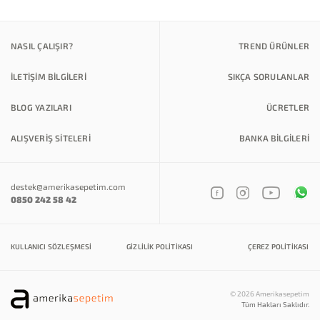
NASIL ÇALIŞIR?
TREND ÜRÜNLER
İLETİŞİM BİLGİLERİ
SIKÇA SORULANLAR
BLOG YAZILARI
ÜCRETLER
ALIŞVERİŞ SİTELERİ
BANKA BILGILERI
destek@amerikasepetim.com
0850 242 58 42
KULLANICI SÖZLEŞMESI
GIZLILIK POLITIKASI
ÇEREZ POLITIKASI
© 2026 Amerikasepetim
Tüm Hakları Saklıdır.