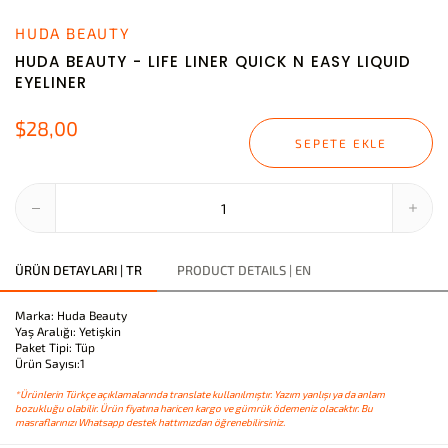
HUDA BEAUTY
HUDA BEAUTY - LIFE LINER QUICK N EASY LIQUID
EYELINER
$28,00
SEPETE EKLE
ÜRÜN DETAYLARI | TR
PRODUCT DETAILS | EN
Marka: Huda Beauty
Yaş Aralığı: Yetişkin
Paket Tipi: Tüp
Ürün Sayısı:1
*Ürünlerin Türkçe açıklamalarında translate kullanılmıştır. Yazım yanlışı ya da anlam
bozukluğu olabilir. Ürün fiyatına haricen kargo ve gümrük ödemeniz olacaktır. Bu
masraflarınızı Whatsapp destek hattımızdan öğrenebilirsiniz.