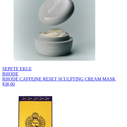
SEPETE EKLE
RHODE
RHODE CAFFEINE RESET SCULPTING CREAM MASK
$38,00