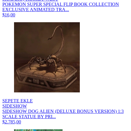
POKEMON SUPER SPECIAL FLIP BOOK COLLECTION
EXCLUSIVE ANIMATED TRA...
$16,00
SEPETE EKLE
SIDESHOW
SIDESHOW DOG ALIEN (DELUXE BONUS VERSION) 1:3
SCALE STATUE BY PRI...
$2.785,00