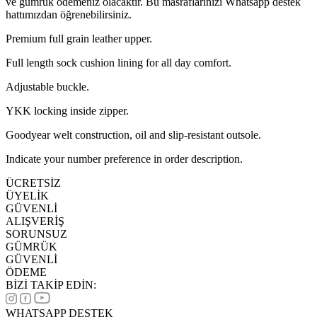
ve gümrük ödemeniz olacaktır. Bu masraflarınızı Whatsapp destek
hattımızdan öğrenebilirsiniz.
Premium full grain leather upper.
Full length sock cushion lining for all day comfort.
Adjustable buckle.
YKK locking inside zipper.
Goodyear welt construction, oil and slip-resistant outsole.
Indicate your number preference in order description.
ÜCRETSİZ
ÜYELİK
GÜVENLİ
ALIŞVERİŞ
SORUNSUZ
GÜMRÜK
GÜVENLİ
ÖDEME
BİZİ TAKİP EDİN:
WHATSAPP DESTEK