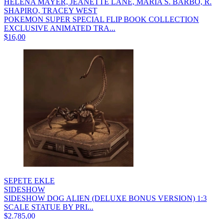
HELENA MAYER, JEANETTE LANE, MARIA S. BARBO, R.
SHAPIRO, TRACEY WEST
POKEMON SUPER SPECIAL FLIP BOOK COLLECTION
EXCLUSIVE ANIMATED TRA...
$16,00
SEPETE EKLE
SIDESHOW
SIDESHOW DOG ALIEN (DELUXE BONUS VERSION) 1:3
SCALE STATUE BY PRI...
$2.785,00