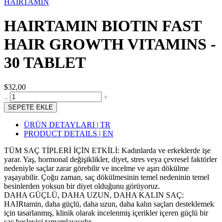
HAIRTAMIN
HAIRTAMIN BIOTIN FAST
HAIR GROWTH VITAMINS -
30 TABLET
$32,00
SEPETE EKLE
ÜRÜN DETAYLARI | TR
PRODUCT DETAILS | EN
TÜM SAÇ TİPLERİ İÇİN ETKİLİ: Kadınlarda ve erkeklerde işe
yarar. Yaş, hormonal değişiklikler, diyet, stres veya çevresel faktörler
nedeniyle saçlar zarar görebilir ve incelme ve aşırı dökülme
yaşayabilir. Çoğu zaman, saç dökülmesinin temel nedeninin temel
besinlerden yoksun bir diyet olduğunu görüyoruz.
DAHA GÜÇLÜ, DAHA UZUN, DAHA KALIN SAÇ:
HAIRtamin, daha güçlü, daha uzun, daha kalın saçları desteklemek
için tasarlanmış, klinik olarak incelenmiş içerikler içeren güçlü bir
saç besleyici tamamlayıcıdır.