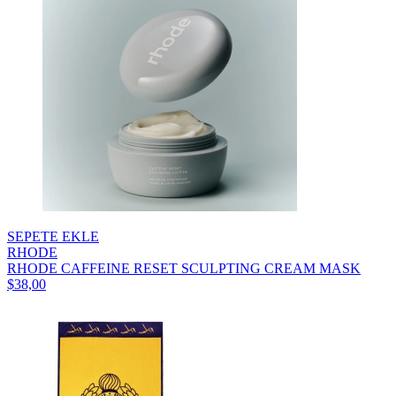
SEPETE EKLE
RHODE
RHODE CAFFEINE RESET SCULPTING CREAM MASK
$38,00