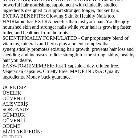
powerful hair nourishing supplement with clinically studied
ingredients designed to support stronger, longer, thicker hair.
EXTRA BENEFITS: Glowing Skin & Healthy Nails too,
HAIRtamin has EXTRA benefits than just your hair. You'll enjoy
nourished skin and stronger nails while your hair is growing faster,
fuller, and healthier from the roots!
SCIENTIFICALLY FORMULATED - Our proprietary blend of
vitamins, minerals and herbs plus a potent complex that
synergistically promotes existing hair growth, prevents hair loss and
shedding and increases follicle strength for the strong, shiny, healthy
hair you desire.
EASY-TO-REMEMBER: Just 1 capsule a day. Gluten free.
Vegetarian capsules. Cruelty Free. MADE IN USA: Quality
ingredients. Money back guarantee.
ÜCRETSİZ
ÜYELİK
GÜVENLİ
ALIŞVERİŞ
SORUNSUZ
GÜMRÜK
GÜVENLİ
ÖDEME
BİZİ TAKİP EDİN: