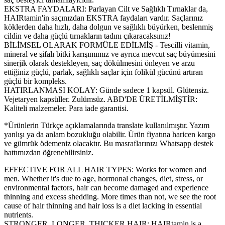
EKSTRA FAYDALARI: Parlayan Cilt ve Sağlıklı Tırnaklar da,
HAIRtamin'in saçınızdan EKSTRA faydaları vardır. Saçlarınız
köklerden daha hızlı, daha dolgun ve sağlıklı büyürken, beslenmiş
cildin ve daha güçlü tırnakların tadını çıkaracaksınız!
BİLİMSEL OLARAK FORMÜLE EDİLMİŞ - Tescilli vitamin,
mineral ve şifalı bitki karışımımız ve ayrıca mevcut saç büyümesini
sinerjik olarak destekleyen, saç dökülmesini önleyen ve arzu
ettiğiniz güçlü, parlak, sağlıklı saçlar için folikül gücünü artıran
güçlü bir kompleks.
HATIRLANMASI KOLAY: Günde sadece 1 kapsül. Glütensiz.
Vejetaryen kapsüller. Zulümsüz. ABD'DE ÜRETİLMİŞTİR:
Kaliteli malzemeler. Para iade garantisi.
*Ürünlerin Türkçe açıklamalarında translate kullanılmıştır. Yazım
yanlışı ya da anlam bozukluğu olabilir. Ürün fiyatına haricen kargo
ve gümrük ödemeniz olacaktır. Bu masraflarınızı Whatsapp destek
hattımızdan öğrenebilirsiniz.
EFFECTIVE FOR ALL HAIR TYPES: Works for women and
men. Whether it's due to age, hormonal changes, diet, stress, or
environmental factors, hair can become damaged and experience
thinning and excess shedding. More times than not, we see the root
cause of hair thinning and hair loss is a diet lacking in essential
nutrients.
STRONGER, LONGER, THICKER HAIR: HAIRtamin is a