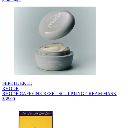
SEPETE EKLE
RHODE
RHODE CAFFEINE RESET SCULPTING CREAM MASK
$38,00