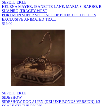
SEPETE EKLE
HELENA MAYER, JEANETTE LANE, MARIA S. BARBO, R.
SHAPIRO, TRACEY WEST
POKEMON SUPER SPECIAL FLIP BOOK COLLECTION
EXCLUSIVE ANIMATED TRA...
$16,00
SEPETE EKLE
SIDESHOW
SIDESHOW DOG ALIEN (DELUXE BONUS VERSION) 1:3
SCALE STATUE BY PRI...