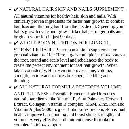
✔️ NATURAL HAIR SKIN AND NAILS SUPPLEMENT -
All natural vitamins for healthy hair, skin and nails. With
clinically proven ingredients for faster hair growth to combat
hair loss and thinning hair from the inside out. Speed up your
hair’s growth cycle and grow thicker hair, stronger nails and
brighten your skin in just 90 days.
✔️ WHOLE BODY NUTRITION FOR LONGER,
STRONGER HAIR - Better than a biotin supplement or
prenatal vitamins, Hair Hero targets multiple hair loss issues at
the root, strand and scalp level and rebalances the body to
create the perfect environment for fast hair growth. When
taken consistently, Hair Hero improves shine, volume,
strength, texture and reduces breakage, shedding and
thinning.
✔️ ALL NATURAL FORMULA RESTORES VOLUME
AND FULLNESS - Essential Elements Hair Hero uses
natural ingredients, like Vitamin E, Saw Palmetto, Horsetail
Extract, Collagen, Vitamin B complex, MSM, Zinc, Iron and
Vitamin A plus 5000 mcg of Biotin to restore hair, skin & nail
health, improve hair thinning and boost shine, strength and
volume. A very effective and nutrient dense formula for
complete hair loss support.