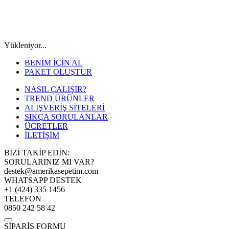
Yükleniyor...
BENİM İÇİN AL
PAKET OLUŞTUR
NASIL ÇALIŞIR?
TREND ÜRÜNLER
ALIŞVERİŞ SİTELERİ
SIKÇA SORULANLAR
ÜCRETLER
İLETİŞİM
BİZİ TAKİP EDİN:
SORULARINIZ MI VAR?
destek@amerikasepetim.com
WHATSAPP DESTEK
+1 (424) 335 1456
TELEFON
0850 242 58 42
SİPARİŞ FORMU