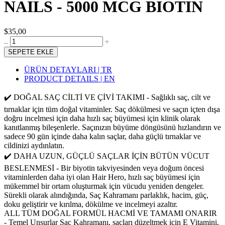
NAILS - 5000 MCG BIOTIN
$35,00
SEPETE EKLE
ÜRÜN DETAYLARI | TR
PRODUCT DETAILS | EN
✔️ DOĞAL SAÇ CİLTİ VE ÇİVİ TAKIMI - Sağlıklı saç, cilt ve
tırnaklar için tüm doğal vitaminler. Saç dökülmesi ve saçın içten dışa
doğru incelmesi için daha hızlı saç büyümesi için klinik olarak
kanıtlanmış bileşenlerle. Saçınızın büyüme döngüsünü hızlandırın ve
sadece 90 gün içinde daha kalın saçlar, daha güçlü tırnaklar ve
cildinizi aydınlatın.
✔️ DAHA UZUN, GÜÇLÜ SAÇLAR İÇİN BÜTÜN VÜCUT
BESLENMESİ - Bir biyotin takviyesinden veya doğum öncesi
vitaminlerden daha iyi olan Hair Hero, hızlı saç büyümesi için
mükemmel bir ortam oluşturmak için vücudu yeniden dengeler.
Sürekli olarak alındığında, Saç Kahramanı parlaklık, hacim, güç,
doku geliştirir ve kırılma, dökülme ve incelmeyi azaltır.
ALL️ TÜM DOĞAL FORMÜL HACMİ VE TAMAMI ONARIR
- Temel Unsurlar Saç Kahramanı, saçları düzeltmek için E Vitamini,