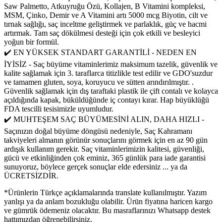
Saw Palmetto, Atkuyruğu Özü, Kollajen, B Vitamini kompleksi,
MSM, Çinko, Demir ve A Vitamini artı 5000 mcg Biyotin, cilt ve
tırnak sağlığı, saç inceltme geliştirmek ve parlaklık, güç ve hacmi
artırmak. Tam saç dökülmesi desteği için çok etkili ve besleyici
yoğun bir formül.
✔️ EN YÜKSEK STANDART GARANTİLİ - NEDEN EN
İYİSİZ - Saç büyüme vitaminlerimiz maksimum tazelik, güvenlik ve
kalite sağlamak için 3. taraflarca titizlikle test edilir ve GDO'suzdur
ve tamamen gluten, soya, koruyucu ve sütten arındırılmıştır. .
Güvenlik sağlamak için dış taraftaki plastik ile çift contalı ve kolayca
açıldığında kapak, büküldüğünde iç contayı kırar. Hap büyüklüğü
FDA tescilli tesisimizle uyumludur.
✔️ MUHTEŞEM SAÇ BÜYÜMESİNİ ALIN, DAHA HIZLI -
Saçınızın doğal büyüme döngüsü nedeniyle, Saç Kahramanı
takviyeleri almanın görünür sonuçlarını görmek için en az 90 gün
ardışık kullanım gerekir. Saç vitaminlerimizin kalitesi, güvenliği,
gücü ve etkinliğinden çok eminiz, 365 günlük para iade garantisi
sunuyoruz, böylece gerçek sonuçlar elde edersiniz ... ya da
ÜCRETSİZDİR.
*Ürünlerin Türkçe açıklamalarında translate kullanılmıştır. Yazım
yanlışı ya da anlam bozukluğu olabilir. Ürün fiyatına haricen kargo
ve gümrük ödemeniz olacaktır. Bu masraflarınızı Whatsapp destek
hattımızdan öğrenebilirsiniz.