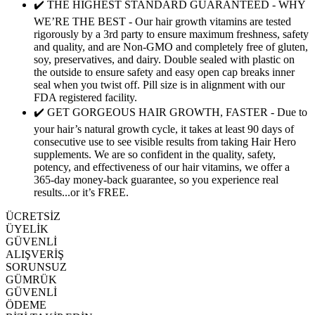
✔️ THE HIGHEST STANDARD GUARANTEED - WHY
WE’RE THE BEST - Our hair growth vitamins are tested
rigorously by a 3rd party to ensure maximum freshness, safety
and quality, and are Non-GMO and completely free of gluten,
soy, preservatives, and dairy. Double sealed with plastic on
the outside to ensure safety and easy open cap breaks inner
seal when you twist off. Pill size is in alignment with our
FDA registered facility.
✔️ GET GORGEOUS HAIR GROWTH, FASTER - Due to
your hair’s natural growth cycle, it takes at least 90 days of
consecutive use to see visible results from taking Hair Hero
supplements. We are so confident in the quality, safety,
potency, and effectiveness of our hair vitamins, we offer a
365-day money-back guarantee, so you experience real
results...or it’s FREE.
ÜCRETSİZ
ÜYELİK
GÜVENLİ
ALIŞVERİŞ
SORUNSUZ
GÜMRÜK
GÜVENLİ
ÖDEME