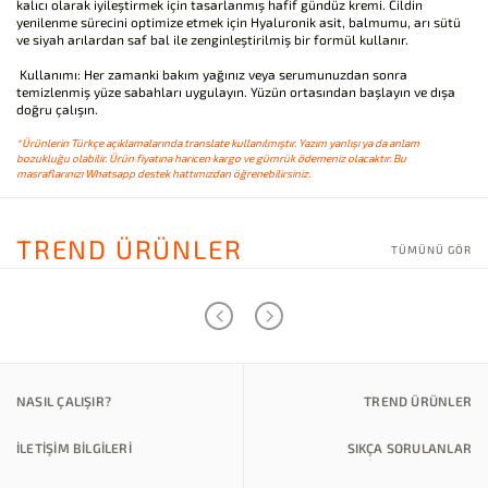
kalıcı olarak iyileştirmek için tasarlanmış hafif gündüz kremi. Cildin
yenilenme sürecini optimize etmek için Hyaluronik asit, balmumu, arı sütü
ve siyah arılardan saf bal ile zenginleştirilmiş bir formül kullanır.
Kullanımı: Her zamanki bakım yağınız veya serumunuzdan sonra
temizlenmiş yüze sabahları uygulayın. Yüzün ortasından başlayın ve dışa
doğru çalışın.
*Ürünlerin Türkçe açıklamalarında translate kullanılmıştır. Yazım yanlışı ya da anlam
bozukluğu olabilir. Ürün fiyatına haricen kargo ve gümrük ödemeniz olacaktır. Bu
masraflarınızı Whatsapp destek hattımızdan öğrenebilirsiniz.
TREND ÜRÜNLER
TÜMÜNÜ GÖR
NASIL ÇALIŞIR?
TREND ÜRÜNLER
İLETİŞİM BİLGİLERİ
SIKÇA SORULANLAR