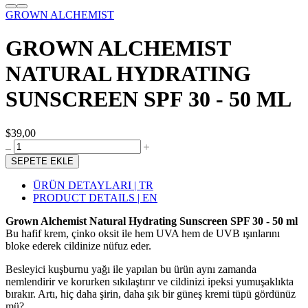
GROWN ALCHEMIST
GROWN ALCHEMIST
NATURAL HYDRATING
SUNSCREEN SPF 30 - 50 ML
$39,00
SEPETE EKLE
ÜRÜN DETAYLARI | TR
PRODUCT DETAILS | EN
Grown Alchemist Natural Hydrating Sunscreen SPF 30 - 50 ml
Bu hafif krem, çinko oksit ile hem UVA hem de UVB ışınlarını
bloke ederek cildinize nüfuz eder.
Besleyici kuşburnu yağı ile yapılan bu ürün aynı zamanda
nemlendirir ve korurken sıkılaştırır ve cildinizi ipeksi yumuşaklıkta
bırakır. Artı, hiç daha şirin, daha şık bir güneş kremi tüpü gördünüz
mü?