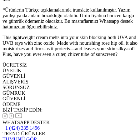
*Ürünlerin Türkçe açıklamalarında translate kullanılmıştır. Yazım
yanlışı ya da anlam bozukluğu olabilir. Ürün fiyatına haricen kargo
ve gümrük ödemeniz olacaktır. Bu masraflarınızı Whatsapp destek
hattımızdan öğrenebilirsiniz.
This lightweight cream melts into your skin blocking both UVA and
UVB rays with zinc oxide. Made with nourishing rose hip oil, it also
moisturizes and firms as it protects—and leaves your skin silky-soft.
Plus, have you ever seen a cuter, chicer tube of sunscreen?
ÜCRETSİZ
ÜYELİK
GÜVENLİ
ALIŞVERİŞ
SORUNSUZ
GÜMRÜK
GÜVENLİ
ÖDEME
BİZİ TAKİP EDİN:
WHATSAPP DESTEK
+1 (424) 335 1456
TREND ÜRÜNLER
TÜMÜNÜ GÖR