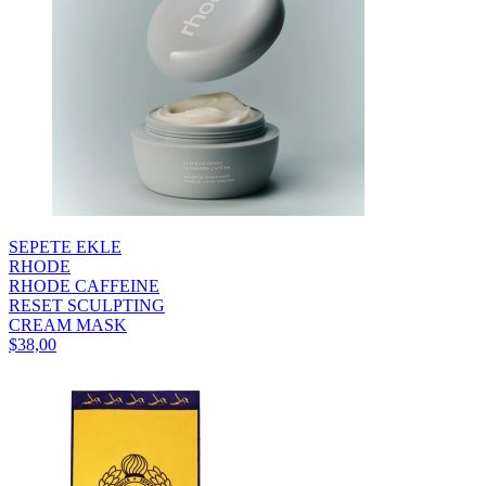
SEPETE EKLE
RHODE
RHODE CAFFEINE
RESET SCULPTING
CREAM MASK
$38,00