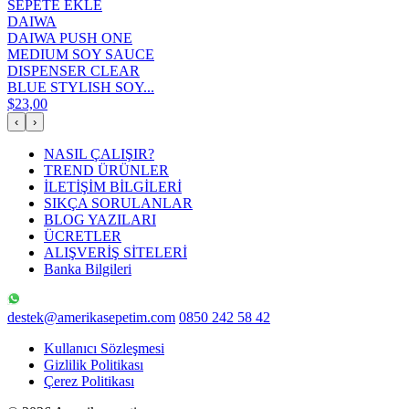
SEPETE EKLE
DAIWA
DAIWA PUSH ONE
MEDIUM SOY SAUCE
DISPENSER CLEAR
BLUE STYLISH SOY...
$23,00
‹
›
NASIL ÇALIŞIR?
TREND ÜRÜNLER
İLETİŞİM BİLGİLERİ
SIKÇA SORULANLAR
BLOG YAZILARI
ÜCRETLER
ALIŞVERİŞ SİTELERİ
Banka Bilgileri
destek@amerikasepetim.com
0850 242 58 42
Kullanıcı Sözleşmesi
Gizlilik Politikası
Çerez Politikası