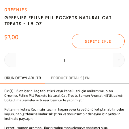
GREENIES
GREENIES FELINE PILL POCKETS NATURAL CAT
TREATS - 1.6 OZ
$7,00
SEPETE EKLE
ÜRÜN DETAYLARI | TR
PRODUCT DETAILS | EN
Bir (1) 1,6 oz içerir. İlaç tabletleri veya kapsülleri için mükemmel olan
Greenies Feline Pill Pockets Natural Cat Treats Somon Aromalı 45'lik paket;
DoğalL malzemeler artı eser besinlerle yapılmıştır
Kullanımı kolay: Kedinizin ilacının hapını veya kapsülünü kalıplanabilir cebe
koyun, hap gizlenene kadar sıkıştırın ve sorunsuz bir deneyim için yetişkin
kedinizle paylaşın.
Lezzetli somon aroması, ilacın tadını maskelemeye yardımcı olur.