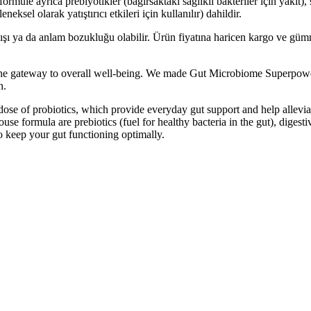
müle ayrıca prebiyotikler (bağırsaktaki sağlıklı bakteriler için yakıt),
ksel olarak yatıştırıcı etkileri için kullanılır) dahildir.
lışı ya da anlam bozukluğu olabilir. Ürün fiyatına haricen kargo ve gü
he gateway to overall well-being. We made Gut Microbiome Superpowder
n.
e of probiotics, which provide everyday gut support and help alleviate 
se formula are prebiotics (fuel for healthy bacteria in the gut), digest
 to keep your gut functioning optimally.