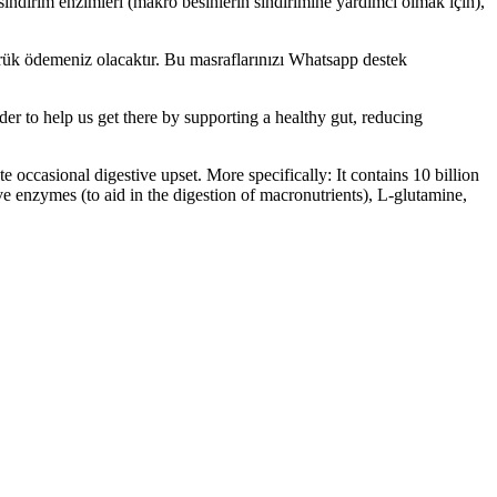
 sindirim enzimleri (makro besinlerin sindirimine yardımcı olmak için),
mrük ödemeniz olacaktır. Bu masraflarınızı Whatsapp destek
 to help us get there by supporting a healthy gut, reducing
occasional digestive upset. More specifically: It contains 10 billion
ive enzymes (to aid in the digestion of macronutrients), L-glutamine,