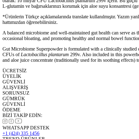
olarak: 10 milyar CFU Lactobacillus plantarum 299v içerir. Bu güçlü for
L-glutamin ve bağırsaklarınızı korumak için aloe suyu konsantresi (gelene
*Ürünlerin Türkçe açıklamalarında translate kullanılmıştır. Yazım yan
hattımızdan öğrenebilirsiniz.
A balanced microbiome and well-maintained gut health can serve as t
occasional bloating, and promoting healthy and normal bowel functio
Gut Microbiome Superpowder is formulated with a clinically studied dos
CFUs of
Lactobacillus plantarum
299v. Also included in this powerhou
and aloe juice concentrate (traditionally used for its soothing effects)
ÜCRETSİZ
ÜYELİK
GÜVENLİ
ALIŞVERİŞ
SORUNSUZ
GÜMRÜK
GÜVENLİ
ÖDEME
BİZİ TAKİP EDİN:
WHATSAPP DESTEK
+1 (424) 335 1456
TREND ÜRÜNLER