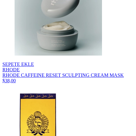
SEPETE EKLE
RHODE
RHODE CAFFEINE RESET SCULPTING CREAM MASK
$38,00