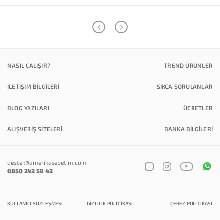
NASIL ÇALIŞIR?
TREND ÜRÜNLER
İLETİŞİM BİLGİLERİ
SIKÇA SORULANLAR
BLOG YAZILARI
ÜCRETLER
ALIŞVERİŞ SİTELERİ
BANKA BILGILERI
destek@amerikasepetim.com
0850 242 58 42
KULLANICI SÖZLEŞMESI
GIZLILIK POLITIKASI
ÇEREZ POLITIKASI