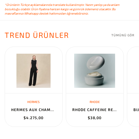
*Ürünlerin Türkçe açıklamalarında translate kullanılmıştır. Yazım yanlışı ya da anlam
bozukluğu olabilir. Ürün fiyatına haricen kargo ve gümrük ödemeniz olacaktır. Bu
masraflarınızı Whatsapp destek hattımızdan öğrenebilirsiniz.
TREND ÜRÜNLER
TÜMÜNÜ GÖR
HERMES
RHODE
HERMES AUX CHAMPS EN FLEURS" PANTS NOIR
RHODE CAFFEINE RESET SCULPTING CREAM MASK
$4.275,00
$38,00