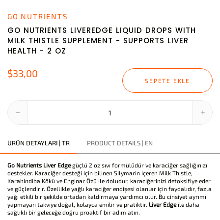
GO NUTRIENTS
GO NUTRIENTS LIVEREDGE LIQUID DROPS WITH
MILK THISTLE SUPPLEMENT - SUPPORTS LIVER
HEALTH - 2 OZ
$33,00
SEPETE EKLE
ÜRÜN DETAYLARI | TR
PRODUCT DETAILS | EN
Go Nutrients Liver Edge
güçlü 2 oz sıvı formülüdür ve karaciğer sağlığınızı
destekler. Karaciğer desteği için bilinen Silymarin içeren Milk Thistle,
Karahindiba Kökü ve Enginar Özü ile doludur, karaciğerinizi detoksifiye eder
ve güçlendirir. Özellikle yağlı karaciğer endişesi olanlar için faydalıdır, fazla
yağı etkili bir şekilde ortadan kaldırmaya yardımcı olur. Bu cinsiyet ayrımı
yapmayan takviye doğal, kolayca emilir ve pratiktir.
Liver Edge
ile daha
sağlıklı bir geleceğe doğru proaktif bir adım atın.