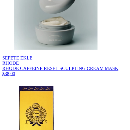
SEPETE EKLE
RHODE
RHODE CAFFEINE RESET SCULPTING CREAM MASK
$38,00