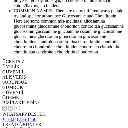
no yeast, no soy, no sugar, no cholesterol, no artificial
colors/flavors, no binders
COMMON NAMES: There are many different ways people
try and spell or pronounce Glucosamine and Chondroitin;
Here are some common mis-spellings: glicosamina
glucosamina glucosimine chondriton condroitan guclosamine
glocosamin gucosamine glucoamine cosamine glucousimine
glocosamina glucosamin gloucosamin glucosomine
chondroitina condroitin condroitina chrondroitin condrotin
chodroitin chondrotine chondroition condroiten chondoitin
chondroitan condroiton chondritin chondroiton
ÜCRETSİZ
ÜYELİK
GÜVENLİ
ALIŞVERİŞ
SORUNSUZ
GÜMRÜK
GÜVENLİ
ÖDEME
BİZİ TAKİP EDİN:
WHATSAPP DESTEK
+1 (424) 335 1456
TREND ÜRÜNLER