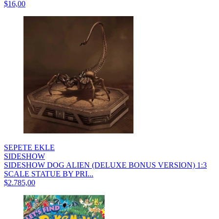
$16,00
SEPETE EKLE
SIDESHOW
SIDESHOW DOG ALIEN (DELUXE BONUS VERSION) 1:3
SCALE STATUE BY PRI...
$2.785,00