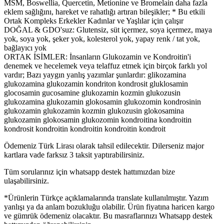
MSM, Boswellia, Quercetin, Metionine ve Bromelain daha fazla
eklem sağlığını, hareket ve rahatlığı artıran bileşikler; * Bu etkili
Ortak Kompleks Erkekler Kadınlar ve Yaşlılar için çalışır
DOĞAL & GDO'suz: Glutensiz, süt içermez, soya içermez, maya
yok, soya yok, şeker yok, kolesterol yok, yapay renk / tat yok,
bağlayıcı yok
ORTAK İSİMLER: İnsanların Glukozamin ve Kondroitin'i
denemek ve hecelemek veya telaffuz etmek için birçok farklı yol
vardır; Bazı yaygın yanlış yazımlar şunlardır: glikozamina
glukozamina glukozamin kondriton kondrosit gluklosamin
glocosamin gucosamine glukozamin kozmin glukozusin
glukozamina glukozamin glokosamin glukozomin kondrosinin
glukozamin glukozamin kozmin glukozusin glokosamina
glukozamin glokosamin glukozomin kondroitina kondroitin
kondrosit kondroitin kondroitin kondroitin kondroit
Ödemeniz Türk Lirası olarak tahsil edilecektir. Dilerseniz major
kartlara vade farksız 3 taksit yaptırabilirsiniz.
Tüm sorularınız için whatsapp destek hattımızdan bize
ulaşabilirsiniz.
*Ürünlerin Türkçe açıklamalarında translate kullanılmıştır. Yazım
yanlışı ya da anlam bozukluğu olabilir. Ürün fiyatına haricen kargo
ve gümrük ödemeniz olacaktır. Bu masraflarınızı Whatsapp destek