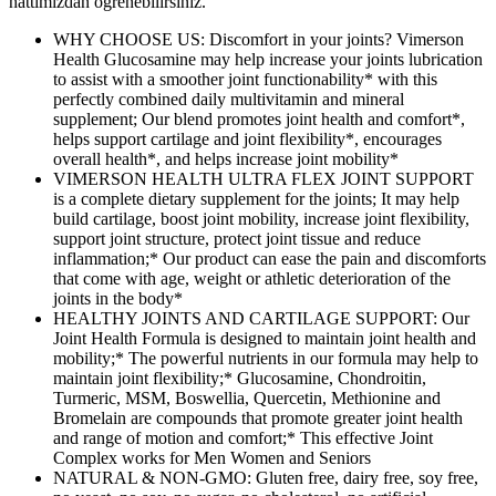
hattımızdan öğrenebilirsiniz.
WHY CHOOSE US: Discomfort in your joints? Vimerson
Health Glucosamine may help increase your joints lubrication
to assist with a smoother joint functionability* with this
perfectly combined daily multivitamin and mineral
supplement; Our blend promotes joint health and comfort*,
helps support cartilage and joint flexibility*, encourages
overall health*, and helps increase joint mobility*
VIMERSON HEALTH ULTRA FLEX JOINT SUPPORT
is a complete dietary supplement for the joints; It may help
build cartilage, boost joint mobility, increase joint flexibility,
support joint structure, protect joint tissue and reduce
inflammation;* Our product can ease the pain and discomforts
that come with age, weight or athletic deterioration of the
joints in the body*
HEALTHY JOINTS AND CARTILAGE SUPPORT: Our
Joint Health Formula is designed to maintain joint health and
mobility;* The powerful nutrients in our formula may help to
maintain joint flexibility;* Glucosamine, Chondroitin,
Turmeric, MSM, Boswellia, Quercetin, Methionine and
Bromelain are compounds that promote greater joint health
and range of motion and comfort;* This effective Joint
Complex works for Men Women and Seniors
NATURAL & NON-GMO: Gluten free, dairy free, soy free,