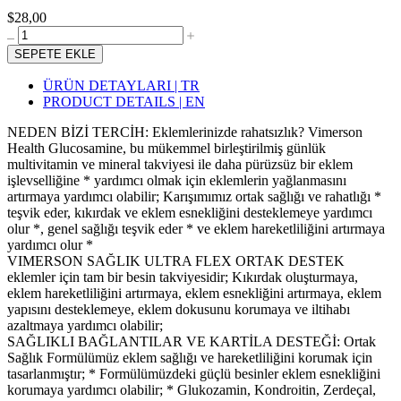
$28,00
SEPETE EKLE
ÜRÜN DETAYLARI | TR
PRODUCT DETAILS | EN
NEDEN BİZİ TERCİH: Eklemlerinizde rahatsızlık? Vimerson
Health Glucosamine, bu mükemmel birleştirilmiş günlük
multivitamin ve mineral takviyesi ile daha pürüzsüz bir eklem
işlevselliğine * yardımcı olmak için eklemlerin yağlanmasını
artırmaya yardımcı olabilir; Karışımımız ortak sağlığı ve rahatlığı *
teşvik eder, kıkırdak ve eklem esnekliğini desteklemeye yardımcı
olur *, genel sağlığı teşvik eder * ve eklem hareketliliğini artırmaya
yardımcı olur *
VIMERSON SAĞLIK ULTRA FLEX ORTAK DESTEK
eklemler için tam bir besin takviyesidir; Kıkırdak oluşturmaya,
eklem hareketliliğini artırmaya, eklem esnekliğini artırmaya, eklem
yapısını desteklemeye, eklem dokusunu korumaya ve iltihabı
azaltmaya yardımcı olabilir;
SAĞLIKLI BAĞLANTILAR VE KARTİLA DESTEĞİ: Ortak
Sağlık Formülümüz eklem sağlığı ve hareketliliğini korumak için
tasarlanmıştır; * Formülümüzdeki güçlü besinler eklem esnekliğini
korumaya yardımcı olabilir; * Glukozamin, Kondroitin, Zerdeçal,