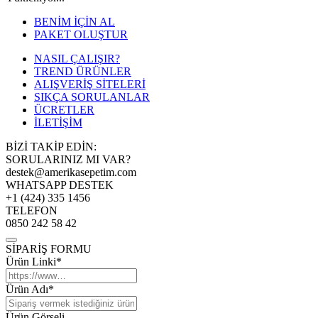
BENİM İÇİN AL
PAKET OLUŞTUR
NASIL ÇALIŞIR?
TREND ÜRÜNLER
ALIŞVERİŞ SİTELERİ
SIKÇA SORULANLAR
ÜCRETLER
İLETİŞİM
BİZİ TAKİP EDİN:
SORULARINIZ MI VAR?
destek@amerikasepetim.com
WHATSAPP DESTEK
+1 (424) 335 1456
TELEFON
0850 242 58 42
SİPARİŞ FORMU
Ürün Linki*
Ürün Adı*
Ürün Görseli