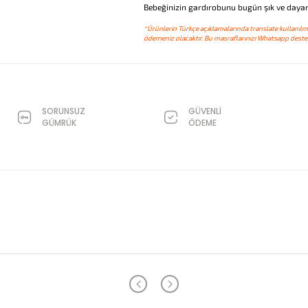
Bebeğinizin gardırobunu bugün şık ve dayanı
*Ürünlerin Türkçe açıklamalarında translate kullanılmı
ödemeniz olacaktır. Bu masraflarınızı Whatsapp destek
SORUNSUZ
GÜVENLİ
GÜMRÜK
ÖDEME