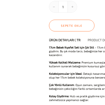
SEPETE EKLE
ÜRÜN DETAYLARI | TR
PRODUCT DE
17cm Bebek Kıyafet Seti için Şık Stil
– 17cm b
giydirin. Bu şık moda tarzı, bebeğinize h
kazandırır.
Yüksek Kaliteli Malzeme
: Premium kumaşlard
kullanım sunarak bebeğinizin kusursuz gör
Koleksiyoncular için İdeal
: Detaylı tasarıma
olup her 17cm bebek koleksiyonuna benzersi
Çok Yönlü Kullanım
: Oyun zamanı, sergilem
bebeğinizin çekiciliğini farklı ortamlarda art
Kolay Giydirme
: Hızlı ve pratik giydirme iç
zahmetsizce yapmanızı sağlar.