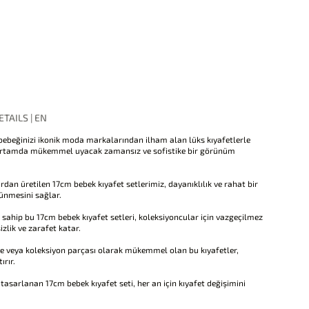
TAILS | EN
ebeğinizi ikonik moda markalarından ilham alan lüks kıyafetlerle
er ortamda mükemmel uyacak zamansız ve sofistike bir görünüm
an üretilen 17cm bebek kıyafet setlerimiz, dayanıklılık ve rahat bir
ünmesini sağlar.
 sahip bu 17cm bebek kıyafet setleri, koleksiyoncular için vazgeçilmez
zlik ve zarafet katar.
e veya koleksiyon parçası olarak mükemmel olan bu kıyafetler,
ırır.
in tasarlanan 17cm bebek kıyafet seti, her an için kıyafet değişimini