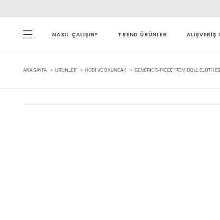
NASIL ÇALIŞIR?
TREND ÜRÜNLER
ALIŞVERİŞ 
ANA SAYFA
URUNLER
HOBI VE OYUNCAK
GENERIC 5-PIECE 17CM DOLL CLOTHE