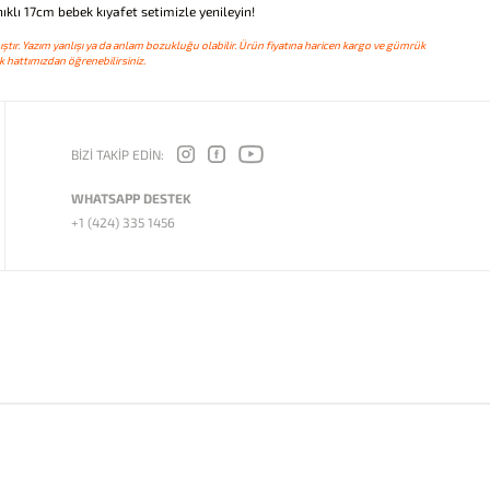
klı 17cm bebek kıyafet setimizle yenileyin!
ştır. Yazım yanlışı ya da anlam bozukluğu olabilir. Ürün fiyatına haricen kargo ve gümrük
 hattımızdan öğrenebilirsiniz.
BİZİ TAKİP EDİN:
WHATSAPP DESTEK
+1 (424) 335 1456