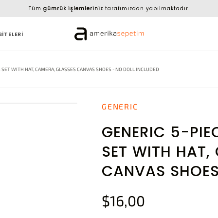
Tüm
gümrük işlemleriniz
tarafımızdan yapılmaktadır.
SİTELERİ
S SET WITH HAT, CAMERA, GLASSES CANVAS SHOES - NO DOLL INCLUDED
GENERIC
GENERIC 5-PIE
SET WITH HAT,
CANVAS SHOES
$16,00