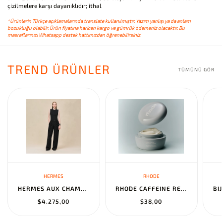
çizilmelere karşı dayanıklıdır; ithal
*Ürünlerin Türkçe açıklamalarında translate kullanılmıştır. Yazım yanlışı ya da anlam
bozukluğu olabilir. Ürün fiyatına haricen kargo ve gümrük ödemeniz olacaktır. Bu
masraflarınızı Whatsapp destek hattımızdan öğrenebilirsiniz.
TREND ÜRÜNLER
TÜMÜNÜ GÖR
HERMES
RHODE
HERMES AUX CHAMPS EN FLEURS" PANTS NOIR
RHODE CAFFEINE RESET SCULPTING CREAM MASK
$4.275,00
$38,00