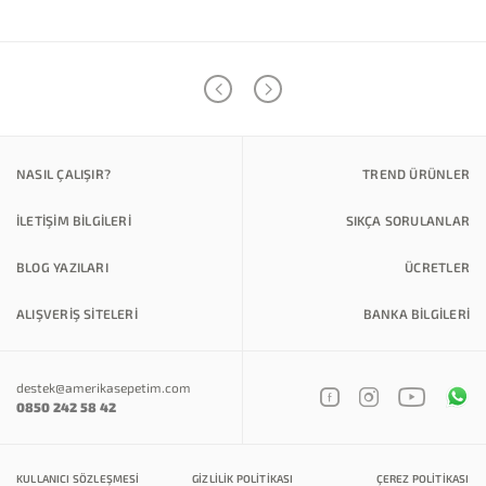
NASIL ÇALIŞIR?
TREND ÜRÜNLER
İLETİŞİM BİLGİLERİ
SIKÇA SORULANLAR
BLOG YAZILARI
ÜCRETLER
ALIŞVERİŞ SİTELERİ
BANKA BILGILERI
destek@amerikasepetim.com
0850 242 58 42
KULLANICI SÖZLEŞMESI
GIZLILIK POLITIKASI
ÇEREZ POLITIKASI