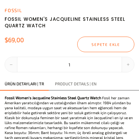
FOSSIL
FOSSIL WOMEN'S JACQUELINE STAINLESS STEEL
QUARTZ WATCH
$69,00
SEPETE EKLE
ÜRÜN DETAYLARI | TR
PRODUCT DETAILS | EN
Fossil Women's Jacqueline Stainless Steel Quartz Watch
Fosil her zaman
Amerikan yaratıcılığından ve ustalığından ilham almıştır. 1984 yılından bu
yana kaliteli, modaya uygun saat ve aksesuarları hem eğlenceli hem de
erişilebilir hale getirerek sektöre yeni bir soluk getirmek için çalışıyoruz.
Klasik bir dokunuşla feminen bir saat yaratmak için Jacqueline'i en iyi ve en
lüks malzemelerimizle tasarladık. Bu saatin mükemmel cilalı çeliği ve
rafine Romen rakamları, herhangi bir kıyafete son dokunuşu yapacak.
Kasa boyutu: 36mm; Bant boyutu: 14 mm; üç ibreli analog göstergeli ve
tarih pencereli kuvars mekanizma; sertleştirilmiş mineral kristal lens