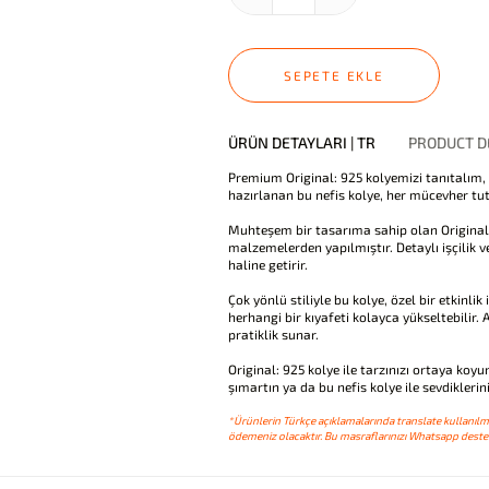
SEPETE EKLE
ÜRÜN DETAYLARI | TR
PRODUCT DE
Premium Original: 925 kolyemizi tanıtalım, 
hazırlanan bu nefis kolye, her mücevher tu
Muhteşem bir tasarıma sahip olan Original: 
malzemelerden yapılmıştır. Detaylı işçilik ve
haline getirir.
Çok yönlü stiliyle bu kolye, özel bir etkinl
herhangi bir kıyafeti kolayca yükseltebilir. 
pratiklik sunar.
Original: 925 kolye ile tarzınızı ortaya koyun
şımartın ya da bu nefis kolye ile sevdiklerini
*Ürünlerin Türkçe açıklamalarında translate kullanılmı
ödemeniz olacaktır. Bu masraflarınızı Whatsapp destek