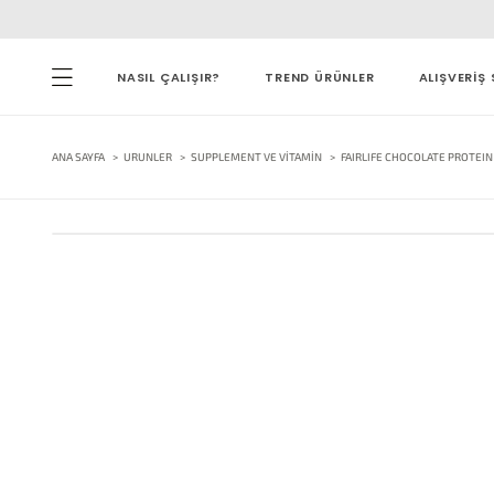
NASIL ÇALIŞIR?
TREND ÜRÜNLER
ALIŞVERİŞ 
ANA SAYFA
URUNLER
SUPPLEMENT VE VITAMIN
FAIRLIFE CHOCOLATE PROTEIN S