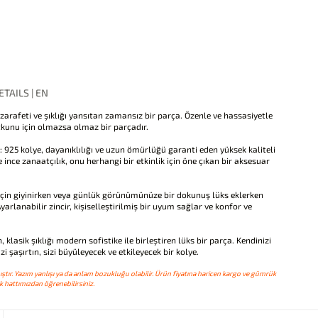
TAILS | EN
zarafeti ve şıklığı yansıtan zamansız bir parça. Özenle ve hassasiyetle
tkunu için olmazsa olmaz bir parçadır.
925 kolye, dayanıklılığı ve uzun ömürlüğü garanti eden yüksek kaliteli
 ince zanaatçılık, onu herhangi bir etkinlik için öne çıkan bir aksesuar
ik için giyinirken veya günlük görünümünüze bir dokunuş lüks eklerken
Ayarlanabilir zincir, kişiselleştirilmiş bir uyum sağlar ve konfor ve
, klasik şıklığı modern sofistike ile birleştiren lüks bir parça. Kendinizi
zi şaşırtın, sizi büyüleyecek ve etkileyecek bir kolye.
ştır. Yazım yanlışı ya da anlam bozukluğu olabilir. Ürün fiyatına haricen kargo ve gümrük
 hattımızdan öğrenebilirsiniz.