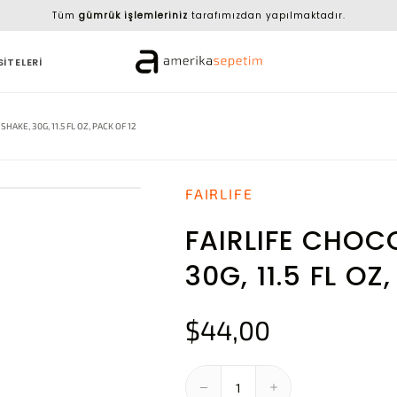
Tüm
gümrük işlemleriniz
tarafımızdan yapılmaktadır.
SİTELERİ
HAKE, 30G, 11.5 FL OZ, PACK OF 12
FAIRLIFE
FAIRLIFE CHOC
30G, 11.5 FL OZ
$44,00