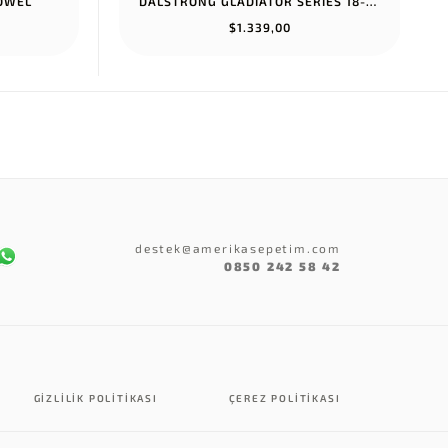
TOWEL
DALSTRONG GLADIATOR SERIES 18-PIECE COLOSSAL KNIFE SET WITH BLOCK...
$1.339,00
destek@amerikasepetim.com
0850 242 58 42
GIZLILIK POLITIKASI
ÇEREZ POLITIKASI