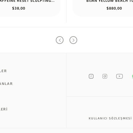
RHODE CAFFEINE RESET SCULPTING CREAM MASK
BIJAN YELLOW BEACH 
$38,00
$880,00
LER
LANLAR
LERI
KULLANICI SÖZLEŞMESI