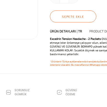
SEPETE EKLE
ÜRÜN DETAYLARI | TR
PRODUCT DE
Excedrin Tension Headache - 2 Packets
OVU
etmeye ister önlemeye çalışıyor olun, ailen
GÜVENLİ VE GÜVENİLİR: BOMAPO yüksek kalitel
KULLANIMI KOLAY: Sıcaklık ölçmek ve saniye
bastırmanız yeterlidir.
*Ürünlerin Türkçe açıklamalarında translate kullanılmı
ödemeniz olacaktır. Bu masraflarınızı Whatsapp destek
SORUNSUZ
GÜVENLİ
GÜMRÜK
ÖDEME