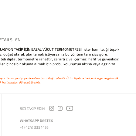
TAILS | EN
LASYON TAKİP İÇİN BAZAL VÜCUT TERMOMETRESİ: İster hamileliği teşvik
izi doğal olarak planlamak istiyorsanız bu yöntem tam size göre.
i dijital termometre rahattır, zararlı cıva içermez, hafif ve güvenlidir.
ler içinde bir okuma almak için probu kolunuzun altına veya ağzınıza
ştır. Yazım yanlışı ya da anlam bozukluğu olabilir. Ürün fiyatına haricen kargo ve gümrük
 hattımızdan öğrenebilirsiniz.
BİZİ TAKİP EDİN:
WHATSAPP DESTEK
+1 (424) 335 1456