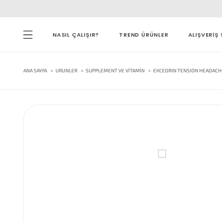
NASIL ÇALIŞIR?
TREND ÜRÜNLER
ALIŞVERİŞ 
ANA SAYFA
URUNLER
SUPPLEMENT VE VITAMIN
EXCEDRIN TENSION HEADACHE